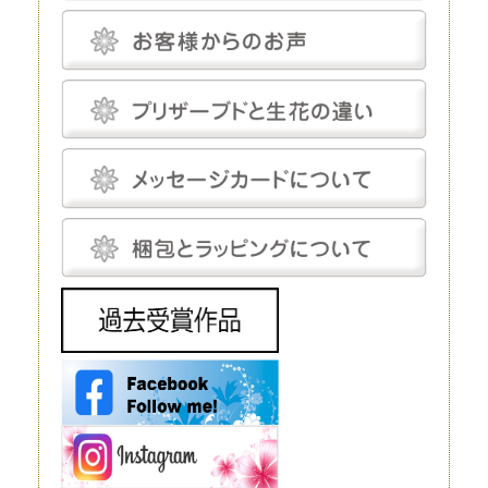
プリザーブドフラワーは、「枯れることがない」「永遠」などと表現され
ることがあります。もちろん、長期間鑑賞できるように加工が施されてい
るのですが、メンテナンスフリーというわけではありません。
温度と湿度に対してはデリケートで、これらについてはしっかり管理しな
いと、ヒビや色あせなどの発生を招きます。しかし、エアコンをつけっぱ
なしにして完全管理する必要はなく、気にしてあげる程度で十分です。
プリザーブドフラワーにとって最適な温度は18～25℃程度、湿度は30～
50％程度です。プリザーブドフラワーは基本的に「花」を加工したもの
で、茎は後付けになります。そのため、小さなお供え花から豪華なディス
プレイまで、さまざまな用途で使えます。
生花
生花は、文字どおり、生きたお花です。生花にも種類がありますが、プリ
ザーブドフラワーと比較するとなると「切り花」になるでしょう。生花の
魅力は、やはりその生命感です。
花屋に行けばすぐに手に入れられるので、この点に関しては、ほかの花よ
りも優れているといえるでしょう。 ただし生花は、生きているがゆえ
に、一生懸命世話をしてあげないとすぐに元気を失ってしまいます。
元々、寿命が短いということもあり、一生懸命手をかけても、多くの場
合、1～2週間で寿命を迎えてしまうことは生花の宿命ではありますが、
飾ることを考えるとデメリットだといえるでしょう。 生花は豪華なディ
スプレイとして使われることもありますが、お花の種類によってはとても
高価で、また、当然ながら長期間飾ることはできません。
造花
造花は、実在するお花をモチーフにして作られる人工的なお花です。人工
的に作り出すという点ではプリザーブドフラワーと同じですが、プリザー
ブドフラワーが原材料に生花を使うのに対し、造花は化学繊維やワイヤー
などを使いますので、まったく性質が異なります。
インテリアやフラワーアレンジメントにもよく利用されており、高いクオ
リティを持つ造花は、値段も高い代わりに驚くほど繊細です。それでも、
ルックスや質感については、やはりほかの花と比較するものではありませ
ん。 もちろん、何も手をかけなくても美しさを保ってくれるということ
は、この造花の大きなメリットだといえるでしょう。
ドライフラワー
ドライフラワーは、プリザーブドフラワー同様、生花から作られるお花で