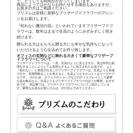
で、どうしても時間がかかってしまいます。
商品によってはかなりお待たせする場合もありますが、
お急ぎの方はご相談ください。
プリズムは皆様に新鮮なプリザーブドフラワーのアレン
ジをお届けします。
『枯れない魔法の花』といわれていますプリザーブドフ
ラワーは、数年はまるで生花のようにみずみずしく咲き
続けます。
贈られる方はもちろん贈る方にも幸せな気持ちになって
いただけるよう心を込めてお作り致します。
オフィスの玄関などに飾れる大きくて豪華なプリザーブ
ドフラワーについて
プリザーブドフラワーは、一見、生花のように見えますが、実は特別な処
理をすることによりとても長持ちするように加工されたお花です。 よく
「枯れない」と表現されるこのプリザーブドフラワーは、生花よりも高価
ですが、長期間飾ることを考えると、生花よりもそのコストはリーズナブ
ルです。 そのため、オフィスやショップなどのディスプレイとして豪華
な花を飾るなら、生花よりもプリザーブドフラワーのほうが断然、おすす
めです。 本記事では、プリザーブドフラワーについてご紹介していま
す。豪華なお花をお探しの人は、ぜひ読んでみてください。
プリザーブドフラワーとほかの花の比較
プリザーブドフラワーは、近年、生花店の店頭にも並べられているので、
よく知らなくても目にしている人は多いかもしれません。まずはプリザー
ブドフラワーとほかの花とを比較してみましょう。
プリザーブドフラワー
プリザーブドフラワーは、一見、生花のように見える、人工的に加工され
た花です。特殊な薬剤を用いて生花を脱水、脱色。さらに長期間保存する
ための作業も施されます。
プリザーブドフラワーは染色も可能です。そのため、生花にはありえない
カラーの花を作り出すことだってできます。