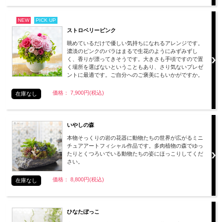
NEW
PICK UP
ストロベリーピンク
眺めているだけで優しい気持ちになれるアレンジです。
濃淡のピンクのバラはまるで生花のようにみずみずし
く、香りが漂ってきそうです。大きさも手頃ですので置
く場所を選ばないということもあり、さり気ないプレゼ
ントに最適です。ご自分へのご褒美にもいかがですか。
価格： 7,900円(税込)
在庫なし
いやしの森
本物そっくりの岩の花器に動物たちの世界が広がるミニ
チュアアートフィシャル作品です。多肉植物の森でゆっ
たりとくつろいでいる動物たちの姿にほっこりしてくだ
さい。
価格： 8,800円(税込)
在庫なし
ひなたぼっこ