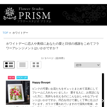
TOP
>
ホワイトデー
ホワイトデーに恋人や奥様にあなたの愛と日頃の感謝をこめてフラ
ワーアレンジメントはいかがですか？
1 / 1ページ
（全20件）
NEW
PICK UP
Happy Bouqet
ピンクの可愛いお花たちをギュッとまとめて花束にして
フレームに入れちゃいました♪ 愛する人に…お世話にな
った方に…気持ちを伝えるのにこんなおしゃれなプレゼ
ントはいかがですか。凹凸を付けて優しく丁寧に仕上げ
ています。ガラスで覆われていますので湿気や乾燥、ホ