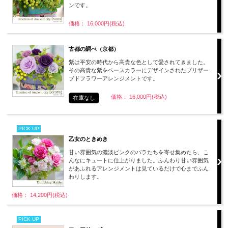
ンです。
価格： 16,000円(税込)
古都の調べ（京都）
紫は平安の時代から高貴な色として愛されてきました。
その高貴な紫をベースカラーにデザインされたプリザー
ブドフラワーアレンジメントです。
価格： 16,000円(税込)
在庫なし
PICK UP
乙女のときめき
甘い雰囲気の濃淡ピンクのバラたちを寄せ集めたら、こ
んなにキュートに仕上がりました。ふんわり甘い雰囲気
があふれるアレンジメントは見ているだけで心までふん
わりします。
価格： 14,200円(税込)
PICK UP