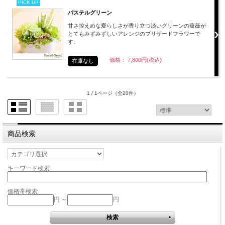
PICK UP
パステルグリーン
甘さ控えめな愛らしさが香り立つ淡いグリーンの薔薇が
とてもみずみずしいアレンジのプリザードフラワーで
す。
価格： 7,800円(税込)
在庫なし
1 / 1ページ
（全20件）
商品検索
キーワード検索
価格帯検索
円 ～
円