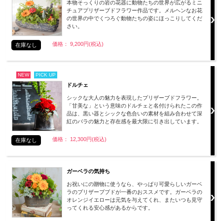
本物そっくりの岩の花器に動物たちの世界が広がるミニ
チュアプリザーブドフラワー作品です。メルヘンなお花
の世界の中でくつろぐ動物たちの姿にほっこりしてくだ
さい。
価格： 9,200円(税込)
在庫なし
NEW
PICK UP
ドルチェ
シックな大人の魅力を表現したプリザーブドフラワー。
「甘美な」という意味のドルチェと名付けられたこの作
品は、黒い器とシックな色合いの素材を組み合わせて深
紅のバラの魅力と存在感を最大限に引き出しています。
価格： 12,300円(税込)
在庫なし
ガーベラの気持ち
お祝いにの贈物に使うなら、やっぱり可愛らしいガーベ
ラのプリザーブブドが一番のおススメです。ガーベラの
オレンジイエローは元気を与えてくれ、またいつも見守
ってくれる安心感があるからです。