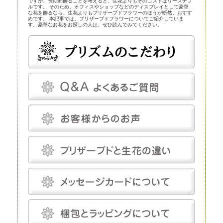
ですが、長期間飾ることを考えると、生花よりもそのコストはリーズナブ
ルです。 そのため、オフィスやショップなどのディスプレイとして豪華
な花を飾るなら、生花よりもプリザーブドフラワーのほうが断然、おすす
めです。 本記事では、プリザーブドフラワーについてご紹介していま
す。豪華なお花をお探しの人は、ぜひ読んでみてください。
プリザーブドフラワーとほかの花の比較
プリザーブドフラワーは、近年、生花店の店頭にも並べられているので、
よく知らなくても目にしている人は多いかもしれません。まずはプリザー
ブドフラワーとほかの花とを比較してみましょう。
プリザーブドフラワー
プリザーブドフラワーは、一見、生花のように見える、人工的に加工され
た花です。特殊な薬剤を用いて生花を脱水、脱色。さらに長期間保存する
ための作業も施されます。
プリザーブドフラワーは染色も可能です。そのため、生花にはありえない
カラーの花を作り出すことだってできます。
プリザーブドフラワーは、「枯れることがない」「永遠」などと表現され
ることがあります。もちろん、長期間鑑賞できるように加工が施されてい
るのですが、メンテナンスフリーというわけではありません。
温度と湿度に対してはデリケートで、これらについてはしっかり管理しな
いと、ヒビや色あせなどの発生を招きます。しかし、エアコンをつけっぱ
なしにして完全管理する必要はなく、気にしてあげる程度で十分です。
プリザーブドフラワーにとって最適な温度は18～25℃程度、湿度は30～
50％程度です。プリザーブドフラワーは基本的に「花」を加工したもの
で、茎は後付けになります。そのため、小さなお供え花から豪華なディス
プレイまで、さまざまな用途で使えます。
生花
生花は、文字どおり、生きたお花です。生花にも種類がありますが、プリ
ザーブドフラワーと比較するとなると「切り花」になるでしょう。生花の
魅力は、やはりその生命感です。
花屋に行けばすぐに手に入れられるので、この点に関しては、ほかの花よ
りも優れているといえるでしょう。 ただし生花は、生きているがゆえ
に、一生懸命世話をしてあげないとすぐに元気を失ってしまいます。
元々、寿命が短いということもあり、一生懸命手をかけても、多くの場
合、1～2週間で寿命を迎えてしまうことは生花の宿命ではありますが、
飾ることを考えるとデメリットだといえるでしょう。 生花は豪華なディ