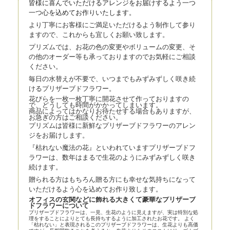
皆様に喜んでいただけるアレンジをお届けするよう一つ
一つ心を込
めてお作りいたします。
より丁寧にお客様にご満足いただけるよう制作して参り
ますので、これからも宜しくお願い致します。
プリズムでは、お花の色の変更やボリュームの変更、そ
の他のオーダー等も承っておりますのでお気軽にご相談
ください。
毎日の水替えが不要で、いつまでもみずみずしく咲き続
けるプリザーブドフラワー。
花びらを一枚一枚丁寧に開花させて作っておりますの
で、どうしても時間がかかってしまいます。
商品によってはかなりお待たせする場合もありますが、
お急ぎの方はご相談ください。
プリズムは皆様に新鮮なプリザーブドフラワーのアレン
ジをお届けします。
『枯れない魔法の花』といわれていますプリザーブドフ
ラワーは、数年はまるで生花のようにみずみずしく咲き
続けます。
贈られる方はもちろん贈る方にも幸せな気持ちになって
いただけるよう心を込めてお作り致します。
オフィスの玄関などに飾れる大きくて豪華なプリザーブ
ドフラワーについて
プリザーブドフラワーは、一見、生花のように見えますが、実は特別な処
理をすることによりとても長持ちするように加工されたお花です。 よく
「枯れない」と表現されるこのプリザーブドフラワーは、生花よりも高価