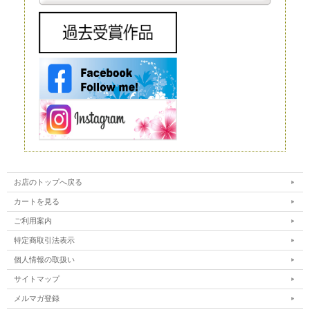
スプレイとして使われることもありますが、お花の種類によってはとても
高価で、また、当然ながら長期間飾ることはできません。
造花
造花は、実在するお花をモチーフにして作られる人工的なお花です。人工
的に作り出すという点ではプリザーブドフラワーと同じですが、プリザー
ブドフラワーが原材料に生花を使うのに対し、造花は化学繊維やワイヤー
などを使いますので、まったく性質が異なります。
インテリアやフラワーアレンジメントにもよく利用されており、高いクオ
リティを持つ造花は、値段も高い代わりに驚くほど繊細です。それでも、
ルックスや質感については、やはりほかの花と比較するものではありませ
ん。 もちろん、何も手をかけなくても美しさを保ってくれるということ
は、この造花の大きなメリットだといえるでしょう。
ドライフラワー
ドライフラワーは、プリザーブドフラワー同様、生花から作られるお花で
す。文字どおり、生花を乾燥させたものがドライフラワーです。水分を抜
くことで長期間の保存が可能になります。
ただ、乾燥させるとどうしても生花が持っている生き生きとした色合いが
失われてしまいます。本来のカラーよりもやや霞んだように見えてしまう
ことは、このドライフラワーの弱点だといえるでしょう。
お店のトップへ戻る
カートを見る
ご利用案内
特定商取引法表示
個人情報の取扱い
サイトマップ
メルマガ登録