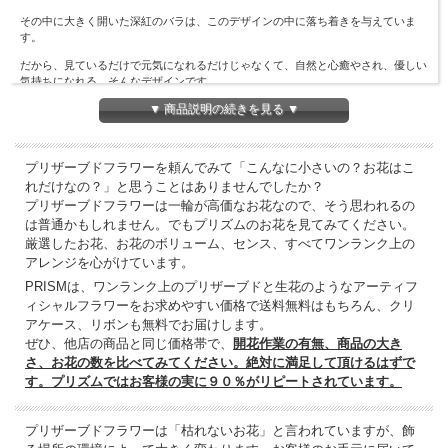
その中に大きく開いた深紅のバラは、このデザインの中に落ち着きを与えていま
す。
だから、見ているだけで元気になれるだけじゃなくて、自然と心癒やされ、優しい
気持ちになれる。そんなデザインです。
ご結婚祝い、ご出産、新築祝い等々様々なお祝事によくお選びいただいているアレ
▼ 商品説明の続きを見る ▼
ンジメントです。
プリザーブドフラワーを頼んでみて「こんなに小さいの？お花はこ
れだけなの？」と思うことはありませんでしたか？
プリザーブドフラワーは一輪が高価なお花なので、そう思われるの
は普通かもしれません。でもプリズムのお花を見てみてください。
厳選したお花、お花のボリューム、センス、すべてワンランク上の
アレンジを心がけています。
PRISMは、ワンランク上のプリザーブドと生花のようなアーティフ
ィシャルフラワーをお求めやすい価格で送料無料はもちろん、クリ
アケース、リボンも無料でお届けします。
ぜひ、他店の商品と同じ価格帯で、
開花作業の有無、商品の大き
さ、お花の数を比べてみてください。絶対に満足して頂けるはずで
す。プリズムではお客様の実に９０％がリピートされています。
プリザーブドフラワーは「枯れないお花」と言われていますが、飾