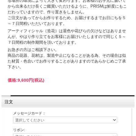
る場所の環境によって大きく変わります。お客様のお手元に届いて
から出来るだけ長くご鑑賞いただけるように、PRISMは鮮度にもこ
だわっていますので、作り置きをしません。
ご注文があってからお作りするため、お届けするまでお日にちを５
～７日間程いただいております。
アーティフィシャル（造花）は退色や花びらの欠けなどはありませ
んが、やはり作り立てをお客様にお届けいたしますので同じく５～
７日間程の制作期間を頂いております。
お急ぎの方はご相談下さい。
商品の花器、花材は、製造中止になることがある為、その場合は似
た材質・色合いでお作りすることがありますのであらかじめご了承
下さい。
価格:
9,600円
(税込)
注文
メッセージカード：
リボン: