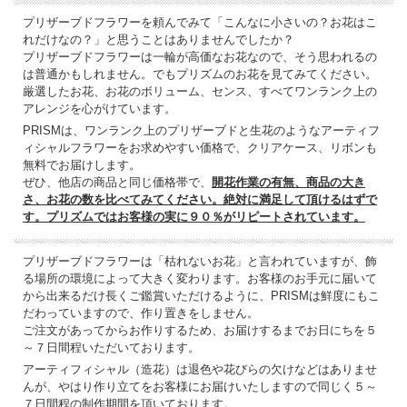
プリザーブドフラワーを頼んでみて「こんなに小さいの？お花はこ
れだけなの？」と思うことはありませんでしたか？
プリザーブドフラワーは一輪が高価なお花なので、そう思われるの
は普通かもしれません。でもプリズムのお花を見てみてください。
厳選したお花、お花のボリューム、センス、すべてワンランク上の
アレンジを心がけています。
PRISMは、ワンランク上のプリザーブドと生花のようなアーティフ
ィシャルフラワーをお求めやすい価格で、クリアケース、リボンも
無料でお届けします。
ぜひ、他店の商品と同じ価格帯で、
開花作業の有無、商品の大き
さ、お花の数を比べてみてください。絶対に満足して頂けるはずで
す。プリズムではお客様の実に９０％がリピートされています。
プリザーブドフラワーは「枯れないお花」と言われていますが、飾
る場所の環境によって大きく変わります。お客様のお手元に届いて
から出来るだけ長くご鑑賞いただけるように、PRISMは鮮度にもこ
だわっていますので、作り置きをしません。
ご注文があってからお作りするため、お届けするまでお日にちを５
～７日間程いただいております。
アーティフィシャル（造花）は退色や花びらの欠けなどはありませ
んが、やはり作り立てをお客様にお届けいたしますので同じく５～
７日間程の制作期間を頂いております。