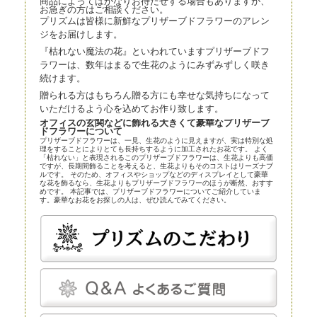
商品によってはかなりお待たせする場合もありますが、
お急ぎの方はご相談ください。
プリズムは皆様に新鮮なプリザーブドフラワーのアレン
ジをお届けします。
『枯れない魔法の花』といわれていますプリザーブドフ
ラワーは、数年はまるで生花のようにみずみずしく咲き
続けます。
贈られる方はもちろん贈る方にも幸せな気持ちになって
いただけるよう心を込めてお作り致します。
オフィスの玄関などに飾れる大きくて豪華なプリザーブ
ドフラワーについて
プリザーブドフラワーは、一見、生花のように見えますが、実は特別な処
理をすることによりとても長持ちするように加工されたお花です。 よく
「枯れない」と表現されるこのプリザーブドフラワーは、生花よりも高価
ですが、長期間飾ることを考えると、生花よりもそのコストはリーズナブ
ルです。 そのため、オフィスやショップなどのディスプレイとして豪華
な花を飾るなら、生花よりもプリザーブドフラワーのほうが断然、おすす
めです。 本記事では、プリザーブドフラワーについてご紹介していま
す。豪華なお花をお探しの人は、ぜひ読んでみてください。
プリザーブドフラワーとほかの花の比較
プリザーブドフラワーは、近年、生花店の店頭にも並べられているので、
よく知らなくても目にしている人は多いかもしれません。まずはプリザー
ブドフラワーとほかの花とを比較してみましょう。
プリザーブドフラワー
プリザーブドフラワーは、一見、生花のように見える、人工的に加工され
た花です。特殊な薬剤を用いて生花を脱水、脱色。さらに長期間保存する
ための作業も施されます。
プリザーブドフラワーは染色も可能です。そのため、生花にはありえない
カラーの花を作り出すことだってできます。
プリザーブドフラワーは、「枯れることがない」「永遠」などと表現され