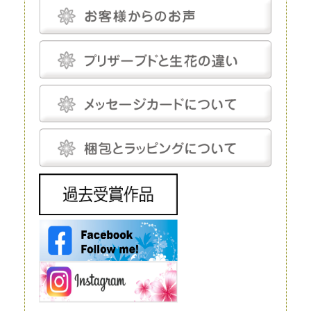
ることがあります。もちろん、長期間鑑賞できるように加工が施されてい
るのですが、メンテナンスフリーというわけではありません。
温度と湿度に対してはデリケートで、これらについてはしっかり管理しな
いと、ヒビや色あせなどの発生を招きます。しかし、エアコンをつけっぱ
なしにして完全管理する必要はなく、気にしてあげる程度で十分です。
プリザーブドフラワーにとって最適な温度は18～25℃程度、湿度は30～
50％程度です。プリザーブドフラワーは基本的に「花」を加工したもの
で、茎は後付けになります。そのため、小さなお供え花から豪華なディス
プレイまで、さまざまな用途で使えます。
生花
生花は、文字どおり、生きたお花です。生花にも種類がありますが、プリ
ザーブドフラワーと比較するとなると「切り花」になるでしょう。生花の
魅力は、やはりその生命感です。
花屋に行けばすぐに手に入れられるので、この点に関しては、ほかの花よ
りも優れているといえるでしょう。 ただし生花は、生きているがゆえ
に、一生懸命世話をしてあげないとすぐに元気を失ってしまいます。
元々、寿命が短いということもあり、一生懸命手をかけても、多くの場
合、1～2週間で寿命を迎えてしまうことは生花の宿命ではありますが、
飾ることを考えるとデメリットだといえるでしょう。 生花は豪華なディ
スプレイとして使われることもありますが、お花の種類によってはとても
高価で、また、当然ながら長期間飾ることはできません。
造花
造花は、実在するお花をモチーフにして作られる人工的なお花です。人工
的に作り出すという点ではプリザーブドフラワーと同じですが、プリザー
ブドフラワーが原材料に生花を使うのに対し、造花は化学繊維やワイヤー
などを使いますので、まったく性質が異なります。
インテリアやフラワーアレンジメントにもよく利用されており、高いクオ
リティを持つ造花は、値段も高い代わりに驚くほど繊細です。それでも、
ルックスや質感については、やはりほかの花と比較するものではありませ
ん。 もちろん、何も手をかけなくても美しさを保ってくれるということ
は、この造花の大きなメリットだといえるでしょう。
ドライフラワー
ドライフラワーは、プリザーブドフラワー同様、生花から作られるお花で
す。文字どおり、生花を乾燥させたものがドライフラワーです。水分を抜
くことで長期間の保存が可能になります。