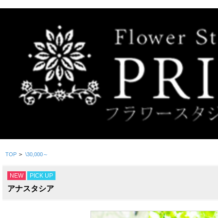
TOP
>
\30,000～
NEW
PICK UP
アナスタシア