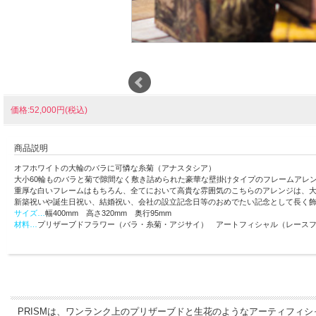
価格:52,000円(税込)
商品説明
オフホワイトの大輪のバラに可憐な糸菊（アナスタシア）
大小60輪ものバラと菊で隙間なく敷き詰められた豪華な壁掛けタイプのフレームアレ
重厚な白いフレームはもちろん、全てにおいて高貴な雰囲気のこちらのアレンジは、
新築祝いや誕生日祝い、結婚祝い、会社の設立記念日等のおめでたい記念として長く
サイズ…
幅400mm 高さ320mm 奥行95mm
材料…
プリザーブドフラワー（バラ・糸菊・アジサイ） アートフィシャル（レース
PRISMは、ワンランク上のプリザーブドと生花のようなアーティフィ