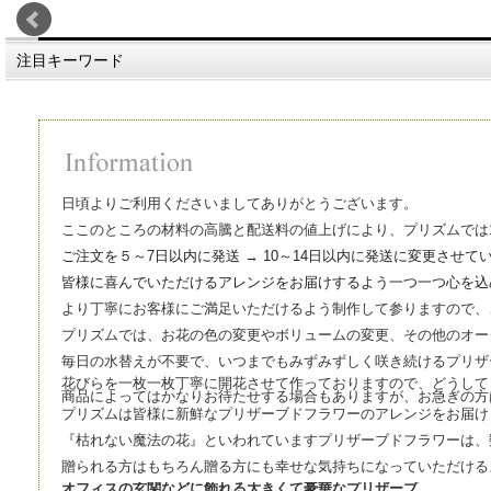
注目キーワード
日頃よりご利用くださいましてありがとうございます。
ここのところの材料の高騰と配送料の値上げにより、プリズムでは1
ご注文を５～7日以内に発送 → 10～14日以内に発送に変更させて
皆様に喜んでいただけるアレンジをお届けするよう一つ一つ心を込
より丁寧にお客様にご満足いただけるよう制作して参りますので、
プリズムでは、お花の色の変更やボリュームの変更、その他のオー
毎日の水替えが不要で、いつまでもみずみずしく咲き続けるプリザ
花びらを一枚一枚丁寧に開花させて作っておりますので、どうして
商品によってはかなりお待たせする場合もありますが、お急ぎの方
プリズムは皆様に新鮮なプリザーブドフラワーのアレンジをお届け
『枯れない魔法の花』といわれていますプリザーブドフラワーは、
贈られる方はもちろん贈る方にも幸せな気持ちになっていただける
オフィスの玄関などに飾れる大きくて豪華なプリザーブ