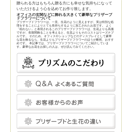
贈られる方はもちろん贈る方にも幸せな気持ちになって
いただけるよう心を込めてお作り致します。
オフィスの玄関などに飾れる大きくて豪華なプリザーブ
ドフラワーについて
プリザーブドフラワーは、一見、生花のように見えますが、実は特別な処
理をすることによりとても長持ちするように加工されたお花です。 よく
「枯れない」と表現されるこのプリザーブドフラワーは、生花よりも高価
ですが、長期間飾ることを考えると、生花よりもそのコストはリーズナブ
ルです。 そのため、オフィスやショップなどのディスプレイとして豪華
な花を飾るなら、生花よりもプリザーブドフラワーのほうが断然、おすす
めです。 本記事では、プリザーブドフラワーについてご紹介していま
す。豪華なお花をお探しの人は、ぜひ読んでみてください。
プリザーブドフラワーとほかの花の比較
プリザーブドフラワーは、近年、生花店の店頭にも並べられているので、
よく知らなくても目にしている人は多いかもしれません。まずはプリザー
ブドフラワーとほかの花とを比較してみましょう。
プリザーブドフラワー
プリザーブドフラワーは、一見、生花のように見える、人工的に加工され
た花です。特殊な薬剤を用いて生花を脱水、脱色。さらに長期間保存する
ための作業も施されます。
プリザーブドフラワーは染色も可能です。そのため、生花にはありえない
カラーの花を作り出すことだってできます。
プリザーブドフラワーは、「枯れることがない」「永遠」などと表現され
ることがあります。もちろん、長期間鑑賞できるように加工が施されてい
るのですが、メンテナンスフリーというわけではありません。
温度と湿度に対してはデリケートで、これらについてはしっかり管理しな
いと、ヒビや色あせなどの発生を招きます。しかし、エアコンをつけっぱ
なしにして完全管理する必要はなく、気にしてあげる程度で十分です。
プリザーブドフラワーにとって最適な温度は18～25℃程度、湿度は30～
50％程度です。プリザーブドフラワーは基本的に「花」を加工したもの
で、茎は後付けになります。そのため、小さなお供え花から豪華なディス
プレイまで、さまざまな用途で使えます。
生花