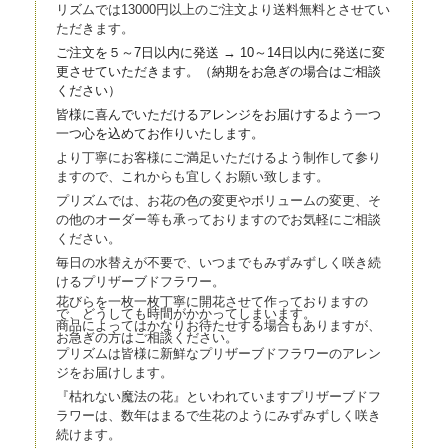
リズムでは13000円以上のご注文より送料無料とさせてい
ただきます。
ご注文を５～7日以内に発送 → 10～14日以内に発送に変
更させていただきます。（
納期をお急ぎの場合はご相談
ください）
皆様に喜んでいただけるアレンジをお届けするよう一つ
一つ心を込
めてお作りいたします。
より丁寧にお客様にご満足いただけるよう制作して参り
ますので、これからも宜しくお願い致します。
プリズムでは、お花の色の変更やボリュームの変更、そ
の他のオーダー等も承っておりますのでお気軽にご相談
ください。
毎日の水替えが不要で、いつまでもみずみずしく咲き続
けるプリザーブドフラワー。
花びらを一枚一枚丁寧に開花させて作っておりますの
で、どうしても時間がかかってしまいます。
商品によってはかなりお待たせする場合もありますが、
お急ぎの方はご相談ください。
プリズムは皆様に新鮮なプリザーブドフラワーのアレン
ジをお届けします。
『枯れない魔法の花』といわれていますプリザーブドフ
ラワーは、数年はまるで生花のようにみずみずしく咲き
続けます。