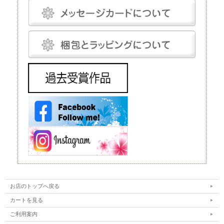
生花は、文字どおり、生きたお花です。生花にも種類がありますが、プリ
ザーブドフラワーと比較するとなると「切り花」になるでしょう。生花の
魅力は、やはりその生命感です。
花屋に行けばすぐに手に入れられるので、この点に関しては、ほかの花よ
りも優れているといえるでしょう。 ただし生花は、生きているがゆえ
に、一生懸命世話をしてあげないとすぐに元気を失ってしまいます。
元々、寿命が短いということもあり、一生懸命手をかけても、多くの場
合、1～2週間で寿命を迎えてしまうことは生花の宿命ではありますが、
飾ることを考えるとデメリットだといえるでしょう。 生花は豪華なディ
スプレイとして使われることもありますが、お花の種類によってはとても
高価で、また、当然ながら長期間飾ることはできません。
造花
造花は、実在するお花をモチーフにして作られる人工的なお花です。人工
的に作り出すという点ではプリザーブドフラワーと同じですが、プリザー
ブドフラワーが原材料に生花を使うのに対し、造花は化学繊維やワイヤー
などを使いますので、まったく性質が異なります。
インテリアやフラワーアレンジメントにもよく利用されており、高いクオ
リティを持つ造花は、値段も高い代わりに驚くほど繊細です。それでも、
ルックスや質感については、やはりほかの花と比較するものではありませ
ん。 もちろん、何も手をかけなくても美しさを保ってくれるということ
は、この造花の大きなメリットだといえるでしょう。
ドライフラワー
ドライフラワーは、プリザーブドフラワー同様、生花から作られるお花で
す。文字どおり、生花を乾燥させたものがドライフラワーです。水分を抜
くことで長期間の保存が可能になります。
ただ、乾燥させるとどうしても生花が持っている生き生きとした色合いが
失われてしまいます。本来のカラーよりもやや霞んだように見えてしまう
ことは、このドライフラワーの弱点だといえるでしょう。
お店のトップへ戻る
カートを見る
ご利用案内