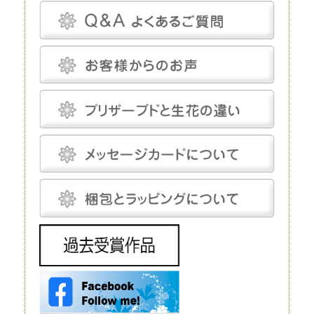
プリザーブドフラワーは、一見、生花のように見える、人工的に加工され
た花です。特殊な薬剤を用いて生花を脱水、脱色。さらに長期間保存する
ための作業も施されます。
プリザーブドフラワーは染色も可能です。そのため、生花にはありえない
カラーの花を作り出すことだってできます。
プリザーブドフラワーは、「枯れることがない」「永遠」などと表現され
ることがあります。もちろん、長期間鑑賞できるように加工が施されてい
るのですが、メンテナンスフリーというわけではありません。
温度と湿度に対してはデリケートで、これらについてはしっかり管理しな
いと、ヒビや色あせなどの発生を招きます。しかし、エアコンをつけっぱ
なしにして完全管理する必要はなく、気にしてあげる程度で十分です。
プリザーブドフラワーにとって最適な温度は18～25℃程度、湿度は30～
50％程度です。プリザーブドフラワーは基本的に「花」を加工したもの
で、茎は後付けになります。そのため、小さなお供え花から豪華なディス
プレイまで、さまざまな用途で使えます。
生花
生花は、文字どおり、生きたお花です。生花にも種類がありますが、プリ
ザーブドフラワーと比較するとなると「切り花」になるでしょう。生花の
魅力は、やはりその生命感です。
花屋に行けばすぐに手に入れられるので、この点に関しては、ほかの花よ
りも優れているといえるでしょう。 ただし生花は、生きているがゆえ
に、一生懸命世話をしてあげないとすぐに元気を失ってしまいます。
元々、寿命が短いということもあり、一生懸命手をかけても、多くの場
合、1～2週間で寿命を迎えてしまうことは生花の宿命ではありますが、
飾ることを考えるとデメリットだといえるでしょう。 生花は豪華なディ
スプレイとして使われることもありますが、お花の種類によってはとても
高価で、また、当然ながら長期間飾ることはできません。
造花
造花は、実在するお花をモチーフにして作られる人工的なお花です。人工
的に作り出すという点ではプリザーブドフラワーと同じですが、プリザー
ブドフラワーが原材料に生花を使うのに対し、造花は化学繊維やワイヤー
などを使いますので、まったく性質が異なります。
インテリアやフラワーアレンジメントにもよく利用されており、高いクオ
リティを持つ造花は、値段も高い代わりに驚くほど繊細です。それでも、
ルックスや質感については、やはりほかの花と比較するものではありませ
ん。 もちろん、何も手をかけなくても美しさを保ってくれるということ