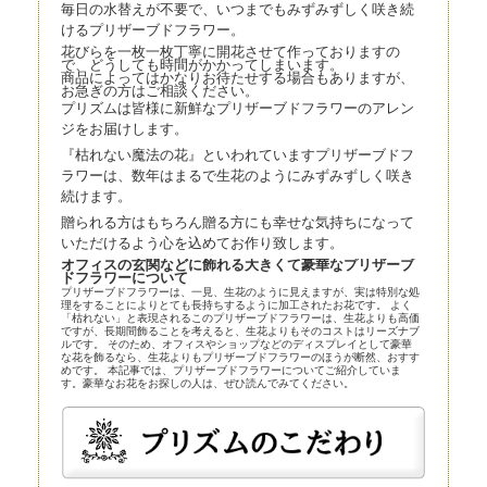
毎日の水替えが不要で、いつまでもみずみずしく咲き続
けるプリザーブドフラワー。
花びらを一枚一枚丁寧に開花させて作っておりますの
で、どうしても時間がかかってしまいます。
商品によってはかなりお待たせする場合もありますが、
お急ぎの方はご相談ください。
プリズムは皆様に新鮮なプリザーブドフラワーのアレン
ジをお届けします。
『枯れない魔法の花』といわれていますプリザーブドフ
ラワーは、数年はまるで生花のようにみずみずしく咲き
続けます。
贈られる方はもちろん贈る方にも幸せな気持ちになって
いただけるよう心を込めてお作り致します。
オフィスの玄関などに飾れる大きくて豪華なプリザーブ
ドフラワーについて
プリザーブドフラワーは、一見、生花のように見えますが、実は特別な処
理をすることによりとても長持ちするように加工されたお花です。 よく
「枯れない」と表現されるこのプリザーブドフラワーは、生花よりも高価
ですが、長期間飾ることを考えると、生花よりもそのコストはリーズナブ
ルです。 そのため、オフィスやショップなどのディスプレイとして豪華
な花を飾るなら、生花よりもプリザーブドフラワーのほうが断然、おすす
めです。 本記事では、プリザーブドフラワーについてご紹介していま
す。豪華なお花をお探しの人は、ぜひ読んでみてください。
プリザーブドフラワーとほかの花の比較
プリザーブドフラワーは、近年、生花店の店頭にも並べられているので、
よく知らなくても目にしている人は多いかもしれません。まずはプリザー
ブドフラワーとほかの花とを比較してみましょう。
プリザーブドフラワー