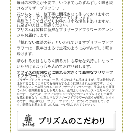
毎日の水替えが不要で、いつまでもみずみずしく咲き続
けるプリザーブドフラワー。
花びらを一枚一枚丁寧に開花させて作っておりますの
で、どうしても時間がかかってしまいます。
商品によってはかなりお待たせする場合もありますが、
お急ぎの方はご相談ください。
プリズムは皆様に新鮮なプリザーブドフラワーのアレン
ジをお届けします。
『枯れない魔法の花』といわれていますプリザーブドフ
ラワーは、数年はまるで生花のようにみずみずしく咲き
続けます。
贈られる方はもちろん贈る方にも幸せな気持ちになって
いただけるよう心を込めてお作り致します。
オフィスの玄関などに飾れる大きくて豪華なプリザーブ
ドフラワーについて
プリザーブドフラワーは、一見、生花のように見えますが、実は特別な処
理をすることによりとても長持ちするように加工されたお花です。 よく
「枯れない」と表現されるこのプリザーブドフラワーは、生花よりも高価
ですが、長期間飾ることを考えると、生花よりもそのコストはリーズナブ
ルです。 そのため、オフィスやショップなどのディスプレイとして豪華
な花を飾るなら、生花よりもプリザーブドフラワーのほうが断然、おすす
めです。 本記事では、プリザーブドフラワーについてご紹介していま
す。豪華なお花をお探しの人は、ぜひ読んでみてください。
プリザーブドフラワーとほかの花の比較
プリザーブドフラワーは、近年、生花店の店頭にも並べられているので、
よく知らなくても目にしている人は多いかもしれません。まずはプリザー
ブドフラワーとほかの花とを比較してみましょう。
プリザーブドフラワー