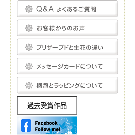
プリザーブドフラワーは、一見、生花のように見える、人工的に加工され
た花です。特殊な薬剤を用いて生花を脱水、脱色。さらに長期間保存する
ための作業も施されます。
プリザーブドフラワーは染色も可能です。そのため、生花にはありえない
カラーの花を作り出すことだってできます。
プリザーブドフラワーは、「枯れることがない」「永遠」などと表現され
ることがあります。もちろん、長期間鑑賞できるように加工が施されてい
るのですが、メンテナンスフリーというわけではありません。
温度と湿度に対してはデリケートで、これらについてはしっかり管理しな
いと、ヒビや色あせなどの発生を招きます。しかし、エアコンをつけっぱ
なしにして完全管理する必要はなく、気にしてあげる程度で十分です。
プリザーブドフラワーにとって最適な温度は18～25℃程度、湿度は30～
50％程度です。プリザーブドフラワーは基本的に「花」を加工したもの
で、茎は後付けになります。そのため、小さなお供え花から豪華なディス
プレイまで、さまざまな用途で使えます。
生花
生花は、文字どおり、生きたお花です。生花にも種類がありますが、プリ
ザーブドフラワーと比較するとなると「切り花」になるでしょう。生花の
魅力は、やはりその生命感です。
花屋に行けばすぐに手に入れられるので、この点に関しては、ほかの花よ
りも優れているといえるでしょう。 ただし生花は、生きているがゆえ
に、一生懸命世話をしてあげないとすぐに元気を失ってしまいます。
元々、寿命が短いということもあり、一生懸命手をかけても、多くの場
合、1～2週間で寿命を迎えてしまうことは生花の宿命ではありますが、
飾ることを考えるとデメリットだといえるでしょう。 生花は豪華なディ
スプレイとして使われることもありますが、お花の種類によってはとても
高価で、また、当然ながら長期間飾ることはできません。
造花
造花は、実在するお花をモチーフにして作られる人工的なお花です。人工
的に作り出すという点ではプリザーブドフラワーと同じですが、プリザー
ブドフラワーが原材料に生花を使うのに対し、造花は化学繊維やワイヤー
などを使いますので、まったく性質が異なります。
インテリアやフラワーアレンジメントにもよく利用されており、高いクオ
リティを持つ造花は、値段も高い代わりに驚くほど繊細です。それでも、
ルックスや質感については、やはりほかの花と比較するものではありませ
ん。 もちろん、何も手をかけなくても美しさを保ってくれるということ