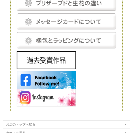
で、茎は後付けになります。そのため、小さなお供え花から豪華なディス
プレイまで、さまざまな用途で使えます。
生花
生花は、文字どおり、生きたお花です。生花にも種類がありますが、プリ
ザーブドフラワーと比較するとなると「切り花」になるでしょう。生花の
魅力は、やはりその生命感です。
花屋に行けばすぐに手に入れられるので、この点に関しては、ほかの花よ
りも優れているといえるでしょう。 ただし生花は、生きているがゆえ
に、一生懸命世話をしてあげないとすぐに元気を失ってしまいます。
元々、寿命が短いということもあり、一生懸命手をかけても、多くの場
合、1～2週間で寿命を迎えてしまうことは生花の宿命ではありますが、
飾ることを考えるとデメリットだといえるでしょう。 生花は豪華なディ
スプレイとして使われることもありますが、お花の種類によってはとても
高価で、また、当然ながら長期間飾ることはできません。
造花
造花は、実在するお花をモチーフにして作られる人工的なお花です。人工
的に作り出すという点ではプリザーブドフラワーと同じですが、プリザー
ブドフラワーが原材料に生花を使うのに対し、造花は化学繊維やワイヤー
などを使いますので、まったく性質が異なります。
インテリアやフラワーアレンジメントにもよく利用されており、高いクオ
リティを持つ造花は、値段も高い代わりに驚くほど繊細です。それでも、
ルックスや質感については、やはりほかの花と比較するものではありませ
ん。 もちろん、何も手をかけなくても美しさを保ってくれるということ
は、この造花の大きなメリットだといえるでしょう。
ドライフラワー
ドライフラワーは、プリザーブドフラワー同様、生花から作られるお花で
す。文字どおり、生花を乾燥させたものがドライフラワーです。水分を抜
くことで長期間の保存が可能になります。
ただ、乾燥させるとどうしても生花が持っている生き生きとした色合いが
失われてしまいます。本来のカラーよりもやや霞んだように見えてしまう
ことは、このドライフラワーの弱点だといえるでしょう。
お店のトップへ戻る
カートを見る