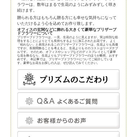
ラワーは、数年はまるで生花のようにみずみずしく咲き
続けます。
贈られる方はもちろん贈る方にも幸せな気持ちになって
いただけるよう心を込めてお作り致します。
オフィスの玄関などに飾れる大きくて豪華なプリザーブ
ドフラワーについて
プリザーブドフラワーは、一見、生花のように見えますが、実は特別な処
理をすることによりとても長持ちするように加工されたお花です。 よく
「枯れない」と表現されるこのプリザーブドフラワーは、生花よりも高価
ですが、長期間飾ることを考えると、生花よりもそのコストはリーズナブ
ルです。 そのため、オフィスやショップなどのディスプレイとして豪華
な花を飾るなら、生花よりもプリザーブドフラワーのほうが断然、おすす
めです。 本記事では、プリザーブドフラワーについてご紹介していま
す。豪華なお花をお探しの人は、ぜひ読んでみてください。
プリザーブドフラワーとほかの花の比較
プリザーブドフラワーは、近年、生花店の店頭にも並べられているので、
よく知らなくても目にしている人は多いかもしれません。まずはプリザー
ブドフラワーとほかの花とを比較してみましょう。
プリザーブドフラワー
プリザーブドフラワーは、一見、生花のように見える、人工的に加工され
た花です。特殊な薬剤を用いて生花を脱水、脱色。さらに長期間保存する
ための作業も施されます。
プリザーブドフラワーは染色も可能です。そのため、生花にはありえない
カラーの花を作り出すことだってできます。
プリザーブドフラワーは、「枯れることがない」「永遠」などと表現され
ることがあります。もちろん、長期間鑑賞できるように加工が施されてい
るのですが、メンテナンスフリーというわけではありません。
温度と湿度に対してはデリケートで、これらについてはしっかり管理しな
いと、ヒビや色あせなどの発生を招きます。しかし、エアコンをつけっぱ
なしにして完全管理する必要はなく、気にしてあげる程度で十分です。
プリザーブドフラワーにとって最適な温度は18～25℃程度、湿度は30～
50％程度です。プリザーブドフラワーは基本的に「花」を加工したもの