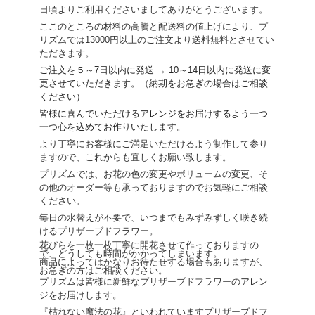
日頃よりご利用くださいましてありがとうございます。
ここのところの材料の高騰と配送料の値上げにより、プ
リズムでは13000円以上のご注文より送料無料とさせてい
ただきます。
ご注文を５～7日以内に発送 → 10～14日以内に発送に変
更させていただきます。（
納期をお急ぎの場合はご相談
ください）
皆様に喜んでいただけるアレンジをお届けするよう一つ
一つ心を込
めてお作りいたします。
より丁寧にお客様にご満足いただけるよう制作して参り
ますので、これからも宜しくお願い致します。
プリズムでは、お花の色の変更やボリュームの変更、そ
の他のオーダー等も承っておりますのでお気軽にご相談
ください。
毎日の水替えが不要で、いつまでもみずみずしく咲き続
けるプリザーブドフラワー。
花びらを一枚一枚丁寧に開花させて作っておりますの
で、どうしても時間がかかってしまいます。
商品によってはかなりお待たせする場合もありますが、
お急ぎの方はご相談ください。
プリズムは皆様に新鮮なプリザーブドフラワーのアレン
ジをお届けします。
『枯れない魔法の花』といわれていますプリザーブドフ