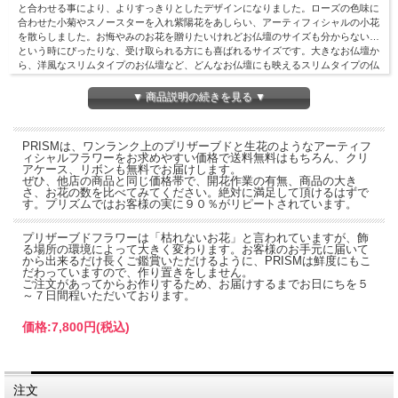
と合わせる事により、よりすっきりとしたデザインになりました。ローズの色味に
合わせた小菊やスノースターを入れ紫陽花をあしらい、アーティフィシャルの小花
を散らしました。お悔やみのお花を贈りたいけれどお仏壇のサイズも分からない…
という時にぴったりな、受け取られる方にも喜ばれるサイズです。大きなお仏壇か
ら、洋風なスリムタイプのお仏壇など、どんなお仏壇にも映えるスリムタイプの仏
花です。
▼ 商品説明の続きを見る ▼
サイズ…
幅130mm 高さ180mm 奥行120mm
材料…
プリザーブドフラワー（バラ・マム・アジサイ）アートフィシャル（実
物）・小花
PRISMは、ワンランク上のプリザーブドと生花のようなアーティフ
ィシャルフラワーをお求めやすい価格で送料無料はもちろん、クリ
アケース、リボンも無料でお届けします。
ぜひ、他店の商品と同じ価格帯で、開花作業の有無、商品の大き
さ、お花の数を比べてみてください。絶対に満足して頂けるはずで
す。プリズムではお客様の実に９０％がリピートされています。
プリザーブドフラワーは「枯れないお花」と言われていますが、飾
る場所の環境によって大きく変わります。お客様のお手元に届いて
から出来るだけ長くご鑑賞いただけるように、PRISMは鮮度にもこ
だわっていますので、作り置きをしません。
ご注文があってからお作りするため、お届けするまでお日にちを５
～７日間程いただいております。
価格:
7,800円
(税込)
注文