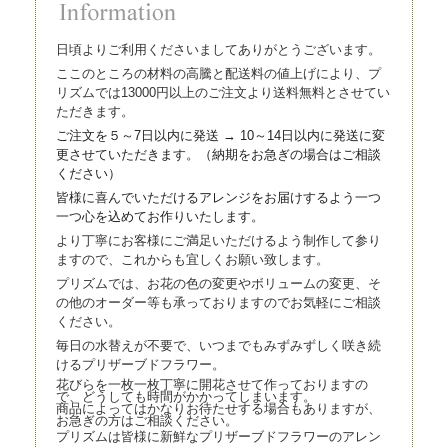
日頃よりご利用くださいましてありがとうございます。
ここのところの材料の高騰と配送料の値上げにより、プ
リズムでは13000円以上のご注文より送料無料とさせてい
ただきます。
ご注文を５～7日以内に発送 → 10～14日以内に発送に変
更させていただきます。（
納期をお急ぎの場合はご相談
ください）
皆様に喜んでいただけるアレンジをお届けするよう一つ
一つ心を込
めてお作りいたします。
より丁寧にお客様にご満足いただけるよう制作して参り
ますので、これからも宜しくお願い致します。
プリズムでは、お花の色の変更やボリュームの変更、そ
の他のオーダー等も承っておりますのでお気軽にご相談
ください。
毎日の水替えが不要で、いつまでもみずみずしく咲き続
けるプリザーブドフラワー。
花びらを一枚一枚丁寧に開花させて作っておりますの
で、どうしても時間がかかってしまいます。
商品によってはかなりお待たせする場合もありますが、
お急ぎの方はご相談ください。
プリズムは皆様に新鮮なプリザーブドフラワーのアレン