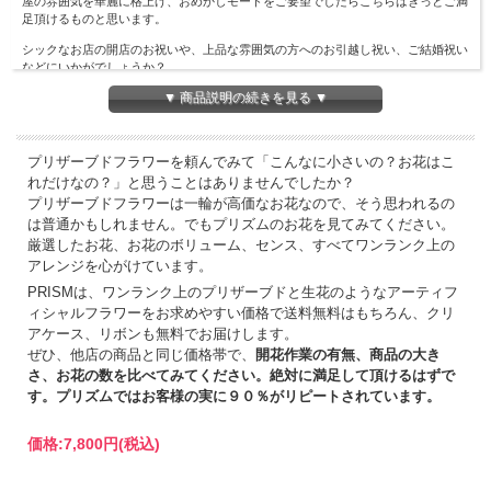
屋の雰囲気を華麗に格上げ、おめかしモードをご要望でしたらこちらはきっとご満
足頂けるものと思います。
シックなお店の開店のお祝いや、上品な雰囲気の方へのお引越し祝い、ご結婚祝い
などにいかがでしょうか？
▼ 商品説明の続きを見る ▼
プリザーブドフラワーを頼んでみて「こんなに小さいの？お花はこ
れだけなの？」と思うことはありませんでしたか？
プリザーブドフラワーは一輪が高価なお花なので、そう思われるの
は普通かもしれません。でもプリズムのお花を見てみてください。
厳選したお花、お花のボリューム、センス、すべてワンランク上の
アレンジを心がけています。
PRISMは、ワンランク上のプリザーブドと生花のようなアーティフ
ィシャルフラワーをお求めやすい価格で送料無料はもちろん、クリ
アケース、リボンも無料でお届けします。
ぜひ、他店の商品と同じ価格帯で、
開花作業の有無、商品の大き
さ、お花の数を比べてみてください。絶対に満足して頂けるはずで
す。プリズムではお客様の実に９０％がリピートされています。
価格:
7,800円
(税込)