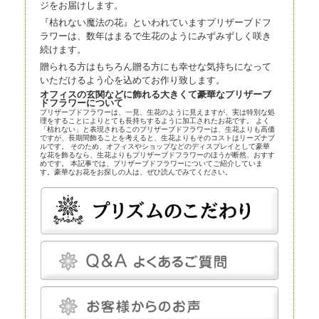
ジをお届けします。
『枯れない魔法の花』といわれていますプリザーブドフ
ラワーは、数年はまるで生花のようにみずみずしく咲き
続けます。
贈られる方はもちろん贈る方にも幸せな気持ちになって
いただけるよう心を込めてお作り致します。
オフィスの玄関などに飾れる大きくて豪華なプリザーブ
ドフラワーについて
プリザーブドフラワーは、一見、生花のように見えますが、実は特別な処
理をすることによりとても長持ちするように加工されたお花です。 よく
「枯れない」と表現されるこのプリザーブドフラワーは、生花よりも高価
ですが、長期間飾ることを考えると、生花よりもそのコストはリーズナブ
ルです。 そのため、オフィスやショップなどのディスプレイとして豪華
な花を飾るなら、生花よりもプリザーブドフラワーのほうが断然、おすす
めです。 本記事では、プリザーブドフラワーについてご紹介していま
す。豪華なお花をお探しの人は、ぜひ読んでみてください。
プリザーブドフラワーとほかの花の比較
プリザーブドフラワーは、近年、生花店の店頭にも並べられているので、
よく知らなくても目にしている人は多いかもしれません。まずはプリザー
ブドフラワーとほかの花とを比較してみましょう。
プリザーブドフラワー
プリザーブドフラワーは、一見、生花のように見える、人工的に加工され
た花です。特殊な薬剤を用いて生花を脱水、脱色。さらに長期間保存する
ための作業も施されます。
プリザーブドフラワーは染色も可能です。そのため、生花にはありえない
カラーの花を作り出すことだってできます。
プリザーブドフラワーは、「枯れることがない」「永遠」などと表現され
ることがあります。もちろん、長期間鑑賞できるように加工が施されてい
るのですが、メンテナンスフリーというわけではありません。
温度と湿度に対してはデリケートで、これらについてはしっかり管理しな
いと、ヒビや色あせなどの発生を招きます。しかし、エアコンをつけっぱ