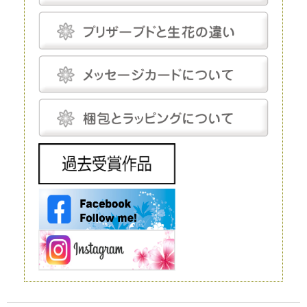
なしにして完全管理する必要はなく、気にしてあげる程度で十分です。
プリザーブドフラワーにとって最適な温度は18～25℃程度、湿度は30～
50％程度です。プリザーブドフラワーは基本的に「花」を加工したもの
で、茎は後付けになります。そのため、小さなお供え花から豪華なディス
プレイまで、さまざまな用途で使えます。
生花
生花は、文字どおり、生きたお花です。生花にも種類がありますが、プリ
ザーブドフラワーと比較するとなると「切り花」になるでしょう。生花の
魅力は、やはりその生命感です。
花屋に行けばすぐに手に入れられるので、この点に関しては、ほかの花よ
りも優れているといえるでしょう。 ただし生花は、生きているがゆえ
に、一生懸命世話をしてあげないとすぐに元気を失ってしまいます。
元々、寿命が短いということもあり、一生懸命手をかけても、多くの場
合、1～2週間で寿命を迎えてしまうことは生花の宿命ではありますが、
飾ることを考えるとデメリットだといえるでしょう。 生花は豪華なディ
スプレイとして使われることもありますが、お花の種類によってはとても
高価で、また、当然ながら長期間飾ることはできません。
造花
造花は、実在するお花をモチーフにして作られる人工的なお花です。人工
的に作り出すという点ではプリザーブドフラワーと同じですが、プリザー
ブドフラワーが原材料に生花を使うのに対し、造花は化学繊維やワイヤー
などを使いますので、まったく性質が異なります。
インテリアやフラワーアレンジメントにもよく利用されており、高いクオ
リティを持つ造花は、値段も高い代わりに驚くほど繊細です。それでも、
ルックスや質感については、やはりほかの花と比較するものではありませ
ん。 もちろん、何も手をかけなくても美しさを保ってくれるということ
は、この造花の大きなメリットだといえるでしょう。
ドライフラワー
ドライフラワーは、プリザーブドフラワー同様、生花から作られるお花で
す。文字どおり、生花を乾燥させたものがドライフラワーです。水分を抜
くことで長期間の保存が可能になります。
ただ、乾燥させるとどうしても生花が持っている生き生きとした色合いが
失われてしまいます。本来のカラーよりもやや霞んだように見えてしまう
ことは、このドライフラワーの弱点だといえるでしょう。