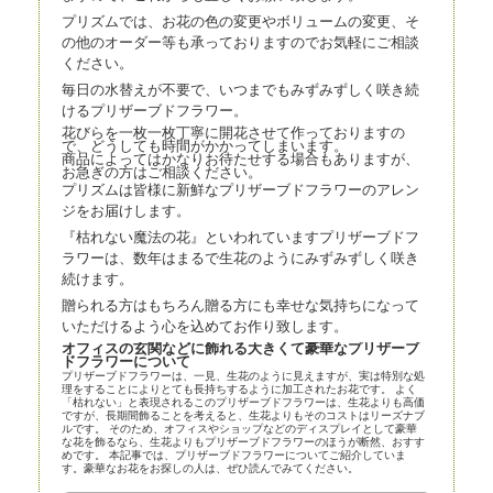
プリズムでは、お花の色の変更やボリュームの変更、そ
の他のオーダー等も承っておりますのでお気軽にご相談
ください。
毎日の水替えが不要で、いつまでもみずみずしく咲き続
けるプリザーブドフラワー。
花びらを一枚一枚丁寧に開花させて作っておりますの
で、どうしても時間がかかってしまいます。
商品によってはかなりお待たせする場合もありますが、
お急ぎの方はご相談ください。
プリズムは皆様に新鮮なプリザーブドフラワーのアレン
ジをお届けします。
『枯れない魔法の花』といわれていますプリザーブドフ
ラワーは、数年はまるで生花のようにみずみずしく咲き
続けます。
贈られる方はもちろん贈る方にも幸せな気持ちになって
いただけるよう心を込めてお作り致します。
オフィスの玄関などに飾れる大きくて豪華なプリザーブ
ドフラワーについて
プリザーブドフラワーは、一見、生花のように見えますが、実は特別な処
理をすることによりとても長持ちするように加工されたお花です。 よく
「枯れない」と表現されるこのプリザーブドフラワーは、生花よりも高価
ですが、長期間飾ることを考えると、生花よりもそのコストはリーズナブ
ルです。 そのため、オフィスやショップなどのディスプレイとして豪華
な花を飾るなら、生花よりもプリザーブドフラワーのほうが断然、おすす
めです。 本記事では、プリザーブドフラワーについてご紹介していま
す。豪華なお花をお探しの人は、ぜひ読んでみてください。