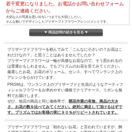
若干変更になりました。お電話かお問い合わせフォーム
からご連絡ください。
大切な人の写真を思い出をいつまでも大切にしたい。
そんな願いでデザインしたプリザーブドフラワーアレンジメントです。
フレームはお写真の脇役ですが、その役割は大きいと思います。ただ、フレームに
写真を入れているだけだと、寂しそう・
▼ 商品説明の続きを見る ▼
・・。そう感じているのならばこのアレンジを選んでみてください。
ホワイトのフレームにブルーのバラとデルフィニュームが優しくそっと寄り添うイ
メージのアレンジメントです。
プリザーブドフラワーを頼んでみて「こんなに小さいの？お花はこ
大きすぎないデザインで、場所を選ばず置いていただけます。
れだけなの？」と思うことはありませんでしたか？
フレーム右上はアーティフィシャルフラワー、左下はプリザーブドフラワーで、落
プリザーブドフラワーは一輪が高価なお花なので、そう思われるの
着きのある雰囲気を演出しています。
は普通かもしれません。でもプリズムのお花を見てみてください。
厳選したお花、お花のボリューム、センス、すべてワンランク上の
アレンジを心がけています。
PRISMは、ワンランク上のプリザーブドと生花のようなアーティフ
ィシャルフラワーをお求めやすい価格でクリアケース、リボンも無
料でお届けします。
ぜひ、他店の商品と同じ価格帯で、
開花作業の有無、商品の大き
さ、お花の数を比べてみてください。絶対に満足して頂けるはずで
す。プリズムではお客様の実に９０％がリピートされています。
プリザーブドフラワーは「枯れないお花」と言われていますが、飾