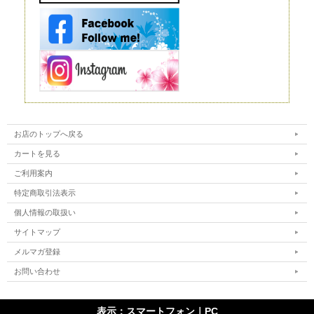
ブドフラワーが原材料に生花を使うのに対し、造花は化学繊維やワイヤー
などを使いますので、まったく性質が異なります。
インテリアやフラワーアレンジメントにもよく利用されており、高いクオ
リティを持つ造花は、値段も高い代わりに驚くほど繊細です。それでも、
ルックスや質感については、やはりほかの花と比較するものではありませ
ん。 もちろん、何も手をかけなくても美しさを保ってくれるということ
は、この造花の大きなメリットだといえるでしょう。
ドライフラワー
ドライフラワーは、プリザーブドフラワー同様、生花から作られるお花で
す。文字どおり、生花を乾燥させたものがドライフラワーです。水分を抜
くことで長期間の保存が可能になります。
ただ、乾燥させるとどうしても生花が持っている生き生きとした色合いが
失われてしまいます。本来のカラーよりもやや霞んだように見えてしまう
ことは、このドライフラワーの弱点だといえるでしょう。
お店のトップへ戻る
カートを見る
ご利用案内
特定商取引法表示
個人情報の取扱い
サイトマップ
メルマガ登録
お問い合わせ
表示：スマートフォン｜
PC