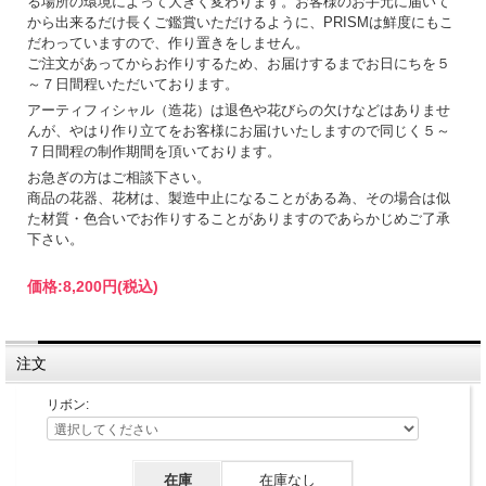
る場所の環境によって大きく変わります。お客様のお手元に届いて
から出来るだけ長くご鑑賞いただけるように、PRISMは鮮度にもこ
だわっていますので、作り置きをしません。
ご注文があってからお作りするため、お届けするまでお日にちを５
～７日間程いただいております。
アーティフィシャル（造花）は退色や花びらの欠けなどはありませ
んが、やはり作り立てをお客様にお届けいたしますので同じく５～
７日間程の制作期間を頂いております。
お急ぎの方はご相談下さい。
商品の花器、花材は、製造中止になることがある為、その場合は似
た材質・色合いでお作りすることがありますのであらかじめご了承
下さい。
価格:
8,200円
(税込)
注文
リボン:
在庫
在庫なし