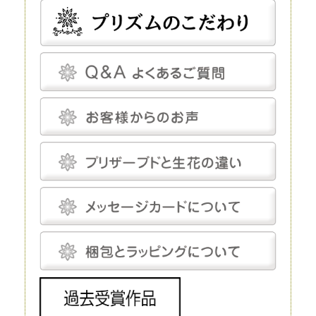
プリザーブドフラワーとほかの花の比較
プリザーブドフラワーは、近年、生花店の店頭にも並べられているので、
よく知らなくても目にしている人は多いかもしれません。まずはプリザー
ブドフラワーとほかの花とを比較してみましょう。
プリザーブドフラワー
プリザーブドフラワーは、一見、生花のように見える、人工的に加工され
た花です。特殊な薬剤を用いて生花を脱水、脱色。さらに長期間保存する
ための作業も施されます。
プリザーブドフラワーは染色も可能です。そのため、生花にはありえない
カラーの花を作り出すことだってできます。
プリザーブドフラワーは、「枯れることがない」「永遠」などと表現され
ることがあります。もちろん、長期間鑑賞できるように加工が施されてい
るのですが、メンテナンスフリーというわけではありません。
温度と湿度に対してはデリケートで、これらについてはしっかり管理しな
いと、ヒビや色あせなどの発生を招きます。しかし、エアコンをつけっぱ
なしにして完全管理する必要はなく、気にしてあげる程度で十分です。
プリザーブドフラワーにとって最適な温度は18～25℃程度、湿度は30～
50％程度です。プリザーブドフラワーは基本的に「花」を加工したもの
で、茎は後付けになります。そのため、小さなお供え花から豪華なディス
プレイまで、さまざまな用途で使えます。
生花
生花は、文字どおり、生きたお花です。生花にも種類がありますが、プリ
ザーブドフラワーと比較するとなると「切り花」になるでしょう。生花の
魅力は、やはりその生命感です。
花屋に行けばすぐに手に入れられるので、この点に関しては、ほかの花よ
りも優れているといえるでしょう。 ただし生花は、生きているがゆえ
に、一生懸命世話をしてあげないとすぐに元気を失ってしまいます。
元々、寿命が短いということもあり、一生懸命手をかけても、多くの場
合、1～2週間で寿命を迎えてしまうことは生花の宿命ではありますが、
飾ることを考えるとデメリットだといえるでしょう。 生花は豪華なディ
スプレイとして使われることもありますが、お花の種類によってはとても
高価で、また、当然ながら長期間飾ることはできません。
造花
造花は、実在するお花をモチーフにして作られる人工的なお花です。人工
的に作り出すという点ではプリザーブドフラワーと同じですが、プリザー