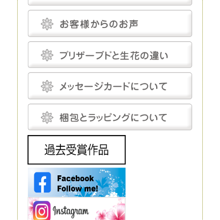
カラーの花を作り出すことだってできます。
プリザーブドフラワーは、「枯れることがない」「永遠」などと表現され
ることがあります。もちろん、長期間鑑賞できるように加工が施されてい
るのですが、メンテナンスフリーというわけではありません。
温度と湿度に対してはデリケートで、これらについてはしっかり管理しな
いと、ヒビや色あせなどの発生を招きます。しかし、エアコンをつけっぱ
なしにして完全管理する必要はなく、気にしてあげる程度で十分です。
プリザーブドフラワーにとって最適な温度は18～25℃程度、湿度は30～
50％程度です。プリザーブドフラワーは基本的に「花」を加工したもの
で、茎は後付けになります。そのため、小さなお供え花から豪華なディス
プレイまで、さまざまな用途で使えます。
生花
生花は、文字どおり、生きたお花です。生花にも種類がありますが、プリ
ザーブドフラワーと比較するとなると「切り花」になるでしょう。生花の
魅力は、やはりその生命感です。
花屋に行けばすぐに手に入れられるので、この点に関しては、ほかの花よ
りも優れているといえるでしょう。 ただし生花は、生きているがゆえ
に、一生懸命世話をしてあげないとすぐに元気を失ってしまいます。
元々、寿命が短いということもあり、一生懸命手をかけても、多くの場
合、1～2週間で寿命を迎えてしまうことは生花の宿命ではありますが、
飾ることを考えるとデメリットだといえるでしょう。 生花は豪華なディ
スプレイとして使われることもありますが、お花の種類によってはとても
高価で、また、当然ながら長期間飾ることはできません。
造花
造花は、実在するお花をモチーフにして作られる人工的なお花です。人工
的に作り出すという点ではプリザーブドフラワーと同じですが、プリザー
ブドフラワーが原材料に生花を使うのに対し、造花は化学繊維やワイヤー
などを使いますので、まったく性質が異なります。
インテリアやフラワーアレンジメントにもよく利用されており、高いクオ
リティを持つ造花は、値段も高い代わりに驚くほど繊細です。それでも、
ルックスや質感については、やはりほかの花と比較するものではありませ
ん。 もちろん、何も手をかけなくても美しさを保ってくれるということ
は、この造花の大きなメリットだといえるでしょう。
ドライフラワー