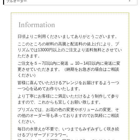
フルオーダー
日頃よりご利用くださいましてありがとうございます。
ここのところの材料の高騰と配送料の値上げにより、プ
リズムでは13000円以上のご注文より送料無料とさせてい
ただきます。
ご注文を５～7日以内に発送 → 10～14日以内に発送に変
更させていただきます。（
納期をお急ぎの場合はご相談
ください）
皆様に喜んでいただけるアレンジをお届けするよう一つ
一つ心を込
めてお作りいたします。
より丁寧にお客様にご満足いただけるよう制作して参り
ますので、これからも宜しくお願い致します。
プリズムでは、お花の色の変更やボリュームの変更、そ
の他のオーダー等も承っておりますのでお気軽にご相談
ください。
毎日の水替えが不要で、いつまでもみずみずしく咲き続
けるプリザーブドフラワー。