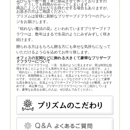
花びらを一枚一枚丁寧に開花させて作っておりますの
で、どうしても時間がかかってしまいます。
商品によってはかなりお待たせする場合もありますが、
お急ぎの方はご相談ください。
プリズムは皆様に新鮮なプリザーブドフラワーのアレン
ジをお届けします。
『枯れない魔法の花』といわれていますプリザーブドフ
ラワーは、数年はまるで生花のようにみずみずしく咲き
続けます。
贈られる方はもちろん贈る方にも幸せな気持ちになって
いただけるよう心を込めてお作り致します。
オフィスの玄関などに飾れる大きくて豪華なプリザーブ
ドフラワーについて
プリザーブドフラワーは、一見、生花のように見えますが、実は特別な処
理をすることによりとても長持ちするように加工されたお花です。 よく
「枯れない」と表現されるこのプリザーブドフラワーは、生花よりも高価
ですが、長期間飾ることを考えると、生花よりもそのコストはリーズナブ
ルです。 そのため、オフィスやショップなどのディスプレイとして豪華
な花を飾るなら、生花よりもプリザーブドフラワーのほうが断然、おすす
めです。 本記事では、プリザーブドフラワーについてご紹介していま
す。豪華なお花をお探しの人は、ぜひ読んでみてください。
プリザーブドフラワーとほかの花の比較
プリザーブドフラワーは、近年、生花店の店頭にも並べられているので、
よく知らなくても目にしている人は多いかもしれません。まずはプリザー
ブドフラワーとほかの花とを比較してみましょう。
プリザーブドフラワー
プリザーブドフラワーは、一見、生花のように見える、人工的に加工され
た花です。特殊な薬剤を用いて生花を脱水、脱色。さらに長期間保存する
ための作業も施されます。
プリザーブドフラワーは染色も可能です。そのため、生花にはありえない