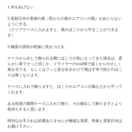
1.水をあげない。
2.直射日光や直接の風（窓からの風やエアコンの風）があたらない
ようにする。
（クリアケースに入れますと、風やほこりから守ることができま
す）
3.極度の湿気や乾燥に気をつける。
ケースから出して飾られる際にほこりが気になってきた場合は、柔
らかい筆でそっと拭くか、ドライヤーのcool弱で遠くからやさしく
風を当てる、もしくはフッと息を吹きかけて飛ばす等で殆どのほこ
りは無くなります。
ケースに入れて飾りますと、ほこりやエアコンの風などから守って
くれます。
ある程度の期間ケースに入れて飾り、その後出して飾りますとより
長持ちすると思います。
特別なお手入れは必要ありませんが極端な湿度、乾燥と直射日光は
お避け下さい。