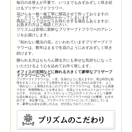
毎日の水替えが不要で、いつまでもみずみずしく咲き続
けるプリザーブドフラワー。
花びらを一枚一枚丁寧に開花させて作っておりますの
で、どうしても時間がかかってしまいます。
商品によってはかなりお待たせする場合もありますが、
お急ぎの方はご相談ください。
プリズムは皆様に新鮮なプリザーブドフラワーのアレン
ジをお届けします。
『枯れない魔法の花』といわれていますプリザーブドフ
ラワーは、数年はまるで生花のようにみずみずしく咲き
続けます。
贈られる方はもちろん贈る方にも幸せな気持ちになって
いただけるよう心を込めてお作り致します。
オフィスの玄関などに飾れる大きくて豪華なプリザーブ
ドフラワーについて
プリザーブドフラワーは、一見、生花のように見えますが、実は特別な処
理をすることによりとても長持ちするように加工されたお花です。 よく
「枯れない」と表現されるこのプリザーブドフラワーは、生花よりも高価
ですが、長期間飾ることを考えると、生花よりもそのコストはリーズナブ
ルです。 そのため、オフィスやショップなどのディスプレイとして豪華
な花を飾るなら、生花よりもプリザーブドフラワーのほうが断然、おすす
めです。 本記事では、プリザーブドフラワーについてご紹介していま
す。豪華なお花をお探しの人は、ぜひ読んでみてください。
プリザーブドフラワーとほかの花の比較
プリザーブドフラワーは、近年、生花店の店頭にも並べられているので、
よく知らなくても目にしている人は多いかもしれません。まずはプリザー
ブドフラワーとほかの花とを比較してみましょう。
プリザーブドフラワー