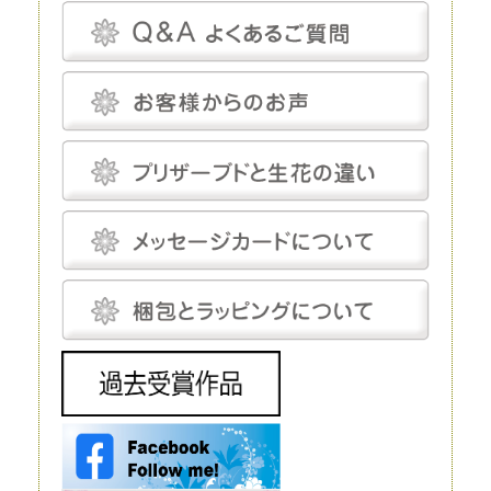
プリザーブドフラワーは、一見、生花のように見える、人工的に加工され
た花です。特殊な薬剤を用いて生花を脱水、脱色。さらに長期間保存する
ための作業も施されます。
プリザーブドフラワーは染色も可能です。そのため、生花にはありえない
カラーの花を作り出すことだってできます。
プリザーブドフラワーは、「枯れることがない」「永遠」などと表現され
ることがあります。もちろん、長期間鑑賞できるように加工が施されてい
るのですが、メンテナンスフリーというわけではありません。
温度と湿度に対してはデリケートで、これらについてはしっかり管理しな
いと、ヒビや色あせなどの発生を招きます。しかし、エアコンをつけっぱ
なしにして完全管理する必要はなく、気にしてあげる程度で十分です。
プリザーブドフラワーにとって最適な温度は18～25℃程度、湿度は30～
50％程度です。プリザーブドフラワーは基本的に「花」を加工したもの
で、茎は後付けになります。そのため、小さなお供え花から豪華なディス
プレイまで、さまざまな用途で使えます。
生花
生花は、文字どおり、生きたお花です。生花にも種類がありますが、プリ
ザーブドフラワーと比較するとなると「切り花」になるでしょう。生花の
魅力は、やはりその生命感です。
花屋に行けばすぐに手に入れられるので、この点に関しては、ほかの花よ
りも優れているといえるでしょう。 ただし生花は、生きているがゆえ
に、一生懸命世話をしてあげないとすぐに元気を失ってしまいます。
元々、寿命が短いということもあり、一生懸命手をかけても、多くの場
合、1～2週間で寿命を迎えてしまうことは生花の宿命ではありますが、
飾ることを考えるとデメリットだといえるでしょう。 生花は豪華なディ
スプレイとして使われることもありますが、お花の種類によってはとても
高価で、また、当然ながら長期間飾ることはできません。
造花
造花は、実在するお花をモチーフにして作られる人工的なお花です。人工
的に作り出すという点ではプリザーブドフラワーと同じですが、プリザー
ブドフラワーが原材料に生花を使うのに対し、造花は化学繊維やワイヤー
などを使いますので、まったく性質が異なります。
インテリアやフラワーアレンジメントにもよく利用されており、高いクオ
リティを持つ造花は、値段も高い代わりに驚くほど繊細です。それでも、
ルックスや質感については、やはりほかの花と比較するものではありませ
ん。 もちろん、何も手をかけなくても美しさを保ってくれるということ