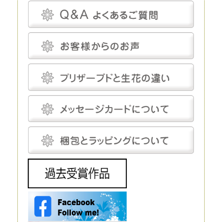
プリザーブドフラワーは、一見、生花のように見える、人工的に加工され
た花です。特殊な薬剤を用いて生花を脱水、脱色。さらに長期間保存する
ための作業も施されます。
プリザーブドフラワーは染色も可能です。そのため、生花にはありえない
カラーの花を作り出すことだってできます。
プリザーブドフラワーは、「枯れることがない」「永遠」などと表現され
ることがあります。もちろん、長期間鑑賞できるように加工が施されてい
るのですが、メンテナンスフリーというわけではありません。
温度と湿度に対してはデリケートで、これらについてはしっかり管理しな
いと、ヒビや色あせなどの発生を招きます。しかし、エアコンをつけっぱ
なしにして完全管理する必要はなく、気にしてあげる程度で十分です。
プリザーブドフラワーにとって最適な温度は18～25℃程度、湿度は30～
50％程度です。プリザーブドフラワーは基本的に「花」を加工したもの
で、茎は後付けになります。そのため、小さなお供え花から豪華なディス
プレイまで、さまざまな用途で使えます。
生花
生花は、文字どおり、生きたお花です。生花にも種類がありますが、プリ
ザーブドフラワーと比較するとなると「切り花」になるでしょう。生花の
魅力は、やはりその生命感です。
花屋に行けばすぐに手に入れられるので、この点に関しては、ほかの花よ
りも優れているといえるでしょう。 ただし生花は、生きているがゆえ
に、一生懸命世話をしてあげないとすぐに元気を失ってしまいます。
元々、寿命が短いということもあり、一生懸命手をかけても、多くの場
合、1～2週間で寿命を迎えてしまうことは生花の宿命ではありますが、
飾ることを考えるとデメリットだといえるでしょう。 生花は豪華なディ
スプレイとして使われることもありますが、お花の種類によってはとても
高価で、また、当然ながら長期間飾ることはできません。
造花
造花は、実在するお花をモチーフにして作られる人工的なお花です。人工
的に作り出すという点ではプリザーブドフラワーと同じですが、プリザー
ブドフラワーが原材料に生花を使うのに対し、造花は化学繊維やワイヤー
などを使いますので、まったく性質が異なります。
インテリアやフラワーアレンジメントにもよく利用されており、高いクオ
リティを持つ造花は、値段も高い代わりに驚くほど繊細です。それでも、
ルックスや質感については、やはりほかの花と比較するものではありませ
ん。 もちろん、何も手をかけなくても美しさを保ってくれるということ