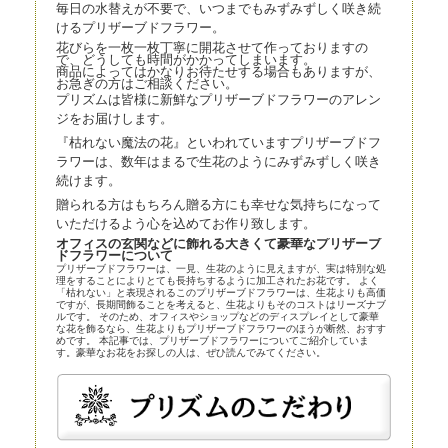
毎日の水替えが不要で、いつまでもみずみずしく咲き続
けるプリザーブドフラワー。
花びらを一枚一枚丁寧に開花させて作っておりますの
で、どうしても時間がかかってしまいます。
商品によってはかなりお待たせする場合もありますが、
お急ぎの方はご相談ください。
プリズムは皆様に新鮮なプリザーブドフラワーのアレン
ジをお届けします。
『枯れない魔法の花』といわれていますプリザーブドフ
ラワーは、数年はまるで生花のようにみずみずしく咲き
続けます。
贈られる方はもちろん贈る方にも幸せな気持ちになって
いただけるよう心を込めてお作り致します。
オフィスの玄関などに飾れる大きくて豪華なプリザーブ
ドフラワーについて
プリザーブドフラワーは、一見、生花のように見えますが、実は特別な処
理をすることによりとても長持ちするように加工されたお花です。 よく
「枯れない」と表現されるこのプリザーブドフラワーは、生花よりも高価
ですが、長期間飾ることを考えると、生花よりもそのコストはリーズナブ
ルです。 そのため、オフィスやショップなどのディスプレイとして豪華
な花を飾るなら、生花よりもプリザーブドフラワーのほうが断然、おすす
めです。 本記事では、プリザーブドフラワーについてご紹介していま
す。豪華なお花をお探しの人は、ぜひ読んでみてください。
プリザーブドフラワーとほかの花の比較
プリザーブドフラワーは、近年、生花店の店頭にも並べられているので、
よく知らなくても目にしている人は多いかもしれません。まずはプリザー
ブドフラワーとほかの花とを比較してみましょう。
プリザーブドフラワー