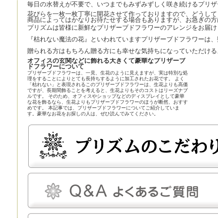
毎日の水替えが不要で、いつまでもみずみずしく咲き続けるプリザ
花びらを一枚一枚丁寧に開花させて作っておりますので、どうして
商品によってはかなりお待たせする場合もありますが、お急ぎの方
プリズムは皆様に新鮮なプリザーブドフラワーのアレンジをお届け
『枯れない魔法の花』といわれていますプリザーブドフラワーは、
贈られる方はもちろん贈る方にも幸せな気持ちになっていただける
オフィスの玄関などに飾れる大きくて豪華なプリザーブ
ドフラワーについて
プリザーブドフラワーは、一見、生花のように見えますが、実は特別な処
理をすることによりとても長持ちするように加工されたお花です。 よく
「枯れない」と表現されるこのプリザーブドフラワーは、生花よりも高価
ですが、長期間飾ることを考えると、生花よりもそのコストはリーズナブ
ルです。 そのため、オフィスやショップなどのディスプレイとして豪華
な花を飾るなら、生花よりもプリザーブドフラワーのほうが断然、おすす
めです。 本記事では、プリザーブドフラワーについてご紹介していま
す。豪華なお花をお探しの人は、ぜひ読んでみてください。
プリザーブドフラワーとほかの花の比較
プリザーブドフラワーは、近年、生花店の店頭にも並べられているので、
よく知らなくても目にしている人は多いかもしれません。まずはプリザー
ブドフラワーとほかの花とを比較してみましょう。
プリザーブドフラワー
プリザーブドフラワーは、一見、生花のように見える、人工的に加工され
た花です。特殊な薬剤を用いて生花を脱水、脱色。さらに長期間保存する
ための作業も施されます。
プリザーブドフラワーは染色も可能です。そのため、生花にはありえない
カラーの花を作り出すことだってできます。
プリザーブドフラワーは、「枯れることがない」「永遠」などと表現され
ることがあります。もちろん、長期間鑑賞できるように加工が施されてい
るのですが、メンテナンスフリーというわけではありません。
温度と湿度に対してはデリケートで、これらについてはしっかり管理しな
いと、ヒビや色あせなどの発生を招きます。しかし、エアコンをつけっぱ