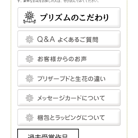
す。豪華なお花をお探しの人は、ぜひ読んでみてください。
プリザーブドフラワーとほかの花の比較
プリザーブドフラワーは、近年、生花店の店頭にも並べられているので、
よく知らなくても目にしている人は多いかもしれません。まずはプリザー
ブドフラワーとほかの花とを比較してみましょう。
プリザーブドフラワー
プリザーブドフラワーは、一見、生花のように見える、人工的に加工され
た花です。特殊な薬剤を用いて生花を脱水、脱色。さらに長期間保存する
ための作業も施されます。
プリザーブドフラワーは染色も可能です。そのため、生花にはありえない
カラーの花を作り出すことだってできます。
プリザーブドフラワーは、「枯れることがない」「永遠」などと表現され
ることがあります。もちろん、長期間鑑賞できるように加工が施されてい
るのですが、メンテナンスフリーというわけではありません。
温度と湿度に対してはデリケートで、これらについてはしっかり管理しな
いと、ヒビや色あせなどの発生を招きます。しかし、エアコンをつけっぱ
なしにして完全管理する必要はなく、気にしてあげる程度で十分です。
プリザーブドフラワーにとって最適な温度は18～25℃程度、湿度は30～
50％程度です。プリザーブドフラワーは基本的に「花」を加工したもの
で、茎は後付けになります。そのため、小さなお供え花から豪華なディス
プレイまで、さまざまな用途で使えます。
生花
生花は、文字どおり、生きたお花です。生花にも種類がありますが、プリ
ザーブドフラワーと比較するとなると「切り花」になるでしょう。生花の
魅力は、やはりその生命感です。
花屋に行けばすぐに手に入れられるので、この点に関しては、ほかの花よ
りも優れているといえるでしょう。 ただし生花は、生きているがゆえ
に、一生懸命世話をしてあげないとすぐに元気を失ってしまいます。
元々、寿命が短いということもあり、一生懸命手をかけても、多くの場
合、1～2週間で寿命を迎えてしまうことは生花の宿命ではありますが、
飾ることを考えるとデメリットだといえるでしょう。 生花は豪華なディ
スプレイとして使われることもありますが、お花の種類によってはとても
高価で、また、当然ながら長期間飾ることはできません。
造花