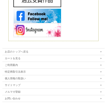
造花は、実在するお花をモチーフにして作られる人工的なお花です。人工
的に作り出すという点ではプリザーブドフラワーと同じですが、プリザー
ブドフラワーが原材料に生花を使うのに対し、造花は化学繊維やワイヤー
などを使いますので、まったく性質が異なります。
インテリアやフラワーアレンジメントにもよく利用されており、高いクオ
リティを持つ造花は、値段も高い代わりに驚くほど繊細です。それでも、
ルックスや質感については、やはりほかの花と比較するものではありませ
ん。 もちろん、何も手をかけなくても美しさを保ってくれるということ
は、この造花の大きなメリットだといえるでしょう。
ドライフラワー
ドライフラワーは、プリザーブドフラワー同様、生花から作られるお花で
す。文字どおり、生花を乾燥させたものがドライフラワーです。水分を抜
くことで長期間の保存が可能になります。
ただ、乾燥させるとどうしても生花が持っている生き生きとした色合いが
失われてしまいます。本来のカラーよりもやや霞んだように見えてしまう
ことは、このドライフラワーの弱点だといえるでしょう。
お店のトップへ戻る
カートを見る
ご利用案内
特定商取引法表示
個人情報の取扱い
サイトマップ
メルマガ登録
お問い合わせ