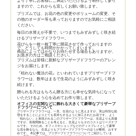
より丁寧にお客様にご満足いただけるよう制作して参り
ますので、これからも宜しくお願い致します。
プリズムでは、お花の色の変更やボリュームの変更、そ
の他のオーダー等も承っておりますのでお気軽にご相談
ください。
毎日の水替えが不要で、いつまでもみずみずしく咲き続
けるプリザーブドフラワー。
花びらを一枚一枚丁寧に開花させて作っておりますの
で、どうしても時間がかかってしまいます。
商品によってはかなりお待たせする場合もありますが、
お急ぎの方はご相談ください。
プリズムは皆様に新鮮なプリザーブドフラワーのアレン
ジをお届けします。
『枯れない魔法の花』といわれていますプリザーブドフ
ラワーは、数年はまるで生花のようにみずみずしく咲き
続けます。
贈られる方はもちろん贈る方にも幸せな気持ちになって
いただけるよう心を込めてお作り致します。
オフィスの玄関などに飾れる大きくて豪華なプリザーブ
ドフラワーについて
プリザーブドフラワーは、一見、生花のように見えますが、実は特別な処
理をすることによりとても長持ちするように加工されたお花です。 よく
「枯れない」と表現されるこのプリザーブドフラワーは、生花よりも高価
ですが、長期間飾ることを考えると、生花よりもそのコストはリーズナブ
ルです。 そのため、オフィスやショップなどのディスプレイとして豪華
な花を飾るなら、生花よりもプリザーブドフラワーのほうが断然、おすす
めです。 本記事では、プリザーブドフラワーについてご紹介していま