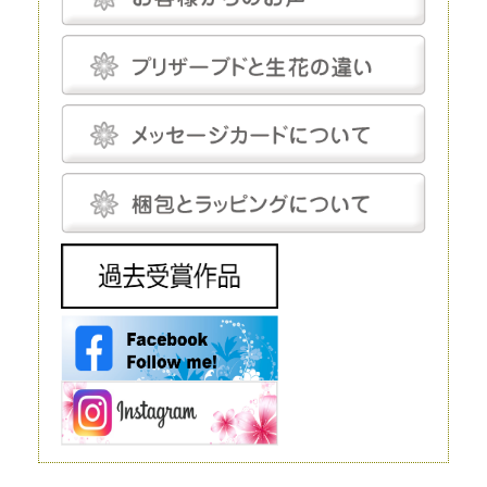
温度と湿度に対してはデリケートで、これらについてはしっかり管理しな
いと、ヒビや色あせなどの発生を招きます。しかし、エアコンをつけっぱ
なしにして完全管理する必要はなく、気にしてあげる程度で十分です。
プリザーブドフラワーにとって最適な温度は18～25℃程度、湿度は30～
50％程度です。プリザーブドフラワーは基本的に「花」を加工したもの
で、茎は後付けになります。そのため、小さなお供え花から豪華なディス
プレイまで、さまざまな用途で使えます。
生花
生花は、文字どおり、生きたお花です。生花にも種類がありますが、プリ
ザーブドフラワーと比較するとなると「切り花」になるでしょう。生花の
魅力は、やはりその生命感です。
花屋に行けばすぐに手に入れられるので、この点に関しては、ほかの花よ
りも優れているといえるでしょう。 ただし生花は、生きているがゆえ
に、一生懸命世話をしてあげないとすぐに元気を失ってしまいます。
元々、寿命が短いということもあり、一生懸命手をかけても、多くの場
合、1～2週間で寿命を迎えてしまうことは生花の宿命ではありますが、
飾ることを考えるとデメリットだといえるでしょう。 生花は豪華なディ
スプレイとして使われることもありますが、お花の種類によってはとても
高価で、また、当然ながら長期間飾ることはできません。
造花
造花は、実在するお花をモチーフにして作られる人工的なお花です。人工
的に作り出すという点ではプリザーブドフラワーと同じですが、プリザー
ブドフラワーが原材料に生花を使うのに対し、造花は化学繊維やワイヤー
などを使いますので、まったく性質が異なります。
インテリアやフラワーアレンジメントにもよく利用されており、高いクオ
リティを持つ造花は、値段も高い代わりに驚くほど繊細です。それでも、
ルックスや質感については、やはりほかの花と比較するものではありませ
ん。 もちろん、何も手をかけなくても美しさを保ってくれるということ
は、この造花の大きなメリットだといえるでしょう。
ドライフラワー
ドライフラワーは、プリザーブドフラワー同様、生花から作られるお花で
す。文字どおり、生花を乾燥させたものがドライフラワーです。水分を抜
くことで長期間の保存が可能になります。
ただ、乾燥させるとどうしても生花が持っている生き生きとした色合いが
失われてしまいます。本来のカラーよりもやや霞んだように見えてしまう