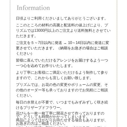
日頃よりご利用くださいましてありがとうございます。
ここのところの材料の高騰と配送料の値上げにより、プ
リズムでは13000円以上のご注文より送料無料とさせてい
ただきます。
ご注文を５～7日以内に発送 → 10～14日以内に発送に変
更させていただきます。（
納期をお急ぎの場合はご相談
ください）
皆様に喜んでいただけるアレンジをお届けするよう一つ
一つ心を込
めてお作りいたします。
より丁寧にお客様にご満足いただけるよう制作して参り
ますので、これからも宜しくお願い致します。
プリズムでは、お花の色の変更やボリュームの変更、そ
の他のオーダー等も承っておりますのでお気軽にご相談
ください。
毎日の水替えが不要で、いつまでもみずみずしく咲き続
けるプリザーブドフラワー。
花びらを一枚一枚丁寧に開花させて作っておりますの
で、どうしても時間がかかってしまいます。
商品によってはかなりお待たせする場合もありますが、
お急ぎの方はご相談ください。