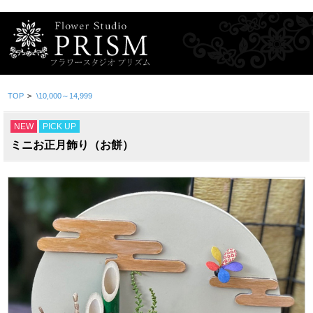
TOP
>
\10,000～14,999
NEW
PICK UP
ミニお正月飾り（お餅）