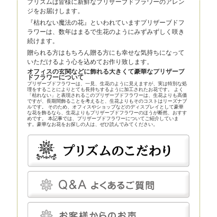
プリズムは皆様に新鮮なプリザーブドフラワーのアレン
ジをお届けします。
『枯れない魔法の花』といわれていますプリザーブドフ
ラワーは、数年はまるで生花のようにみずみずしく咲き
続けます。
贈られる方はもちろん贈る方にも幸せな気持ちになって
いただけるよう心を込めてお作り致します。
オフィスの玄関などに飾れる大きくて豪華なプリザーブ
ドフラワーについて
プリザーブドフラワーは、一見、生花のように見えますが、実は特別な処
理をすることによりとても長持ちするように加工されたお花です。 よく
「枯れない」と表現されるこのプリザーブドフラワーは、生花よりも高価
ですが、長期間飾ることを考えると、生花よりもそのコストはリーズナブ
ルです。 そのため、オフィスやショップなどのディスプレイとして豪華
な花を飾るなら、生花よりもプリザーブドフラワーのほうが断然、おすす
めです。 本記事では、プリザーブドフラワーについてご紹介していま
す。豪華なお花をお探しの人は、ぜひ読んでみてください。
プリザーブドフラワーとほかの花の比較
プリザーブドフラワーは、近年、生花店の店頭にも並べられているので、
よく知らなくても目にしている人は多いかもしれません。まずはプリザー
ブドフラワーとほかの花とを比較してみましょう。
プリザーブドフラワー
プリザーブドフラワーは、一見、生花のように見える、人工的に加工され
た花です。特殊な薬剤を用いて生花を脱水、脱色。さらに長期間保存する
ための作業も施されます。
プリザーブドフラワーは染色も可能です。そのため、生花にはありえない
カラーの花を作り出すことだってできます。
プリザーブドフラワーは、「枯れることがない」「永遠」などと表現され
ることがあります。もちろん、長期間鑑賞できるように加工が施されてい
るのですが、メンテナンスフリーというわけではありません。