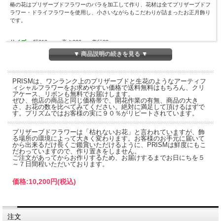
椿の花はプリザーブドフラワーのバラを加工して作り、花材は全てプリザーブドフ
ラワー・ドライフラワーを使用し、小さいながらもこだわりが詰まったお正月飾り
です。
サイズ…
幅210mm 高さ200mm 奥行80mm
材料…
椿（プリザーブドフラワー） ストーベ（プリザーブドフラワー） 松ミ
▼ 商品説明の続きを見る ▼
ンファーン（プリザーブド） 穂（ドライ） シャイニーリンフラワー（ドライ）
カスミソウ（ドライ） 竹
PRISMは、ワンランク上のプリザーブドと生花のようなアーティフ
ィシャルフラワーをお求めやすい価格で送料無料はもちろん、クリ
アケース、リボンも無料でお届けします。
ぜひ、他店の商品と同じ価格帯で、開花作業の有無、商品の大き
さ、お花の数を比べてみてください。絶対に満足して頂けるはずで
す。プリズムではお客様の実に９０％がリピートされています。
プリザーブドフラワーは「枯れないお花」と言われていますが、飾
※クリアケースには若干窮屈に入ります
る場所の環境によって大きく変わります。お客様のお手元に届いて
から出来るだけ長くご鑑賞いただけるように、PRISMは鮮度にもこ
だわっていますので、作り置きをしません。
ご注文があってからお作りするため、お届けするまでお日にちを５
～７日間程いただいております。
価格:
10,200円
(税込)
注文