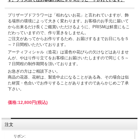
プリザーブドフラワーは「枯れないお花」と言われていますが、飾
る場所の環境によって大きく変わります。お客様のお手元に届いて
から出来るだけ長くご鑑賞いただけるように、PRISMは鮮度にもこ
だわっていますので、作り置きをしません。
ご注文があってからお作りするため、お届けするまでお日にちを５
～７日間程いただいております。
アーティフィシャル（造花）は退色や花びらの欠けなどはありませ
んが、やはり作り立てをお客様にお届けいたしますので同じく５～
７日間程の制作期間を頂いております。
お急ぎの方はご相談下さい。
商品の花器、花材は、製造中止になることがある為、その場合は似
た材質・色合いでお作りすることがありますのであらかじめご了承
下さい。
価格:
12,800円
(税込)
注文
リボン: