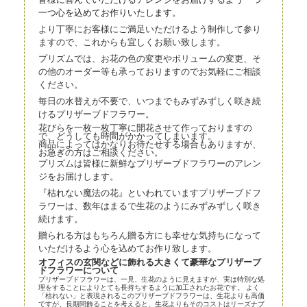
一つ心を込
めてお作りいたします。
より丁寧にお客様にご満足いただけるよう制作して参り
ますので、これからも宜しくお願い致します。
プリズムでは、お花の色の変更やボリュームの変更、そ
の他のオーダー等も承っておりますのでお気軽にご相談
ください。
毎日の水替えが不要で、いつまでもみずみずしく咲き続
けるプリザーブドフラワー。
花びらを一枚一枚丁寧に開花させて作っておりますの
で、どうしても時間がかかってしまいます。
商品によってはかなりお待たせする場合もありますが、
お急ぎの方はご相談ください。
プリズムは皆様に新鮮なプリザーブドフラワーのアレン
ジをお届けします。
『枯れない魔法の花』といわれていますプリザーブドフ
ラワーは、数年はまるで生花のようにみずみずしく咲き
続けます。
贈られる方はもちろん贈る方にも幸せな気持ちになって
いただけるよう心を込めてお作り致します。
オフィスの玄関などに飾れる大きくて豪華なプリザーブ
ドフラワーについて
プリザーブドフラワーは、一見、生花のように見えますが、実は特別な処
理をすることによりとても長持ちするように加工されたお花です。 よく
「枯れない」と表現されるこのプリザーブドフラワーは、生花よりも高価
ですが、長期間飾ることを考えると、生花よりもそのコストはリーズナブ