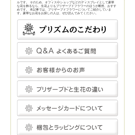
ルです。 そのため、オフィスやショップなどのディスプレイとして豪華
な花を飾るなら、生花よりもプリザーブドフラワーのほうが断然、おすす
めです。 本記事では、プリザーブドフラワーについてご紹介していま
す。豪華なお花をお探しの人は、ぜひ読んでみてください。
プリザーブドフラワーとほかの花の比較
プリザーブドフラワーは、近年、生花店の店頭にも並べられているので、
よく知らなくても目にしている人は多いかもしれません。まずはプリザー
ブドフラワーとほかの花とを比較してみましょう。
プリザーブドフラワー
プリザーブドフラワーは、一見、生花のように見える、人工的に加工され
た花です。特殊な薬剤を用いて生花を脱水、脱色。さらに長期間保存する
ための作業も施されます。
プリザーブドフラワーは染色も可能です。そのため、生花にはありえない
カラーの花を作り出すことだってできます。
プリザーブドフラワーは、「枯れることがない」「永遠」などと表現され
ることがあります。もちろん、長期間鑑賞できるように加工が施されてい
るのですが、メンテナンスフリーというわけではありません。
温度と湿度に対してはデリケートで、これらについてはしっかり管理しな
いと、ヒビや色あせなどの発生を招きます。しかし、エアコンをつけっぱ
なしにして完全管理する必要はなく、気にしてあげる程度で十分です。
プリザーブドフラワーにとって最適な温度は18～25℃程度、湿度は30～
50％程度です。プリザーブドフラワーは基本的に「花」を加工したもの
で、茎は後付けになります。そのため、小さなお供え花から豪華なディス
プレイまで、さまざまな用途で使えます。
生花
生花は、文字どおり、生きたお花です。生花にも種類がありますが、プリ
ザーブドフラワーと比較するとなると「切り花」になるでしょう。生花の
魅力は、やはりその生命感です。
花屋に行けばすぐに手に入れられるので、この点に関しては、ほかの花よ
りも優れているといえるでしょう。 ただし生花は、生きているがゆえ
に、一生懸命世話をしてあげないとすぐに元気を失ってしまいます。
元々、寿命が短いということもあり、一生懸命手をかけても、多くの場
合、1～2週間で寿命を迎えてしまうことは生花の宿命ではありますが、
飾ることを考えるとデメリットだといえるでしょう。 生花は豪華なディ