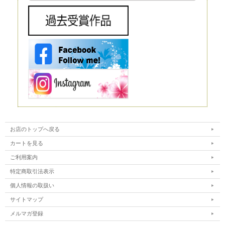
スプレイとして使われることもありますが、お花の種類によってはとても
高価で、また、当然ながら長期間飾ることはできません。
造花
造花は、実在するお花をモチーフにして作られる人工的なお花です。人工
的に作り出すという点ではプリザーブドフラワーと同じですが、プリザー
ブドフラワーが原材料に生花を使うのに対し、造花は化学繊維やワイヤー
などを使いますので、まったく性質が異なります。
インテリアやフラワーアレンジメントにもよく利用されており、高いクオ
リティを持つ造花は、値段も高い代わりに驚くほど繊細です。それでも、
ルックスや質感については、やはりほかの花と比較するものではありませ
ん。 もちろん、何も手をかけなくても美しさを保ってくれるということ
は、この造花の大きなメリットだといえるでしょう。
ドライフラワー
ドライフラワーは、プリザーブドフラワー同様、生花から作られるお花で
す。文字どおり、生花を乾燥させたものがドライフラワーです。水分を抜
くことで長期間の保存が可能になります。
ただ、乾燥させるとどうしても生花が持っている生き生きとした色合いが
失われてしまいます。本来のカラーよりもやや霞んだように見えてしまう
ことは、このドライフラワーの弱点だといえるでしょう。
お店のトップへ戻る
カートを見る
ご利用案内
特定商取引法表示
個人情報の取扱い
サイトマップ
メルマガ登録