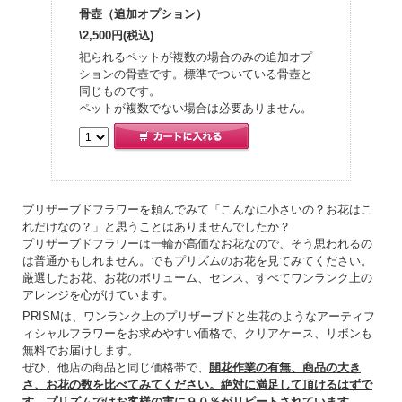
骨壺（追加オプション）
\2,500円(税込)
祀られるペットが複数の場合のみの追加オプ
ションの骨壺です。標準でついている骨壺と
同じものです。
ペットが複数でない場合は必要ありません。
プリザーブドフラワーを頼んでみて「こんなに小さいの？お花はこ
れだけなの？」と思うことはありませんでしたか？
プリザーブドフラワーは一輪が高価なお花なので、そう思われるの
は普通かもしれません。でもプリズムのお花を見てみてください。
厳選したお花、お花のボリューム、センス、すべてワンランク上の
アレンジを心がけています。
PRISMは、ワンランク上のプリザーブドと生花のようなアーティフ
ィシャルフラワーをお求めやすい価格で、クリアケース、リボンも
無料でお届けします。
ぜひ、他店の商品と同じ価格帯で、
開花作業の有無、商品の大き
さ、お花の数を比べてみてください。絶対に満足して頂けるはずで
す。プリズムではお客様の実に９０％がリピートされています。