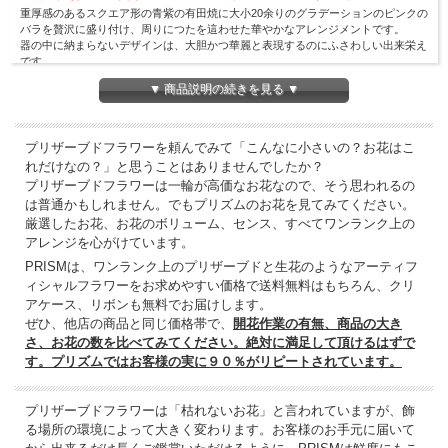
重厚感のあるスクエア形の青紫の有田焼に大小20余りのグラデーションのピンクの
バラを贅沢に盛り付け、周りにつたを這わせた華やかなアレンジメントです。
器の中に納まらないデザインは、大胆かつ華麗と表現するのにふさわしい出来栄え
です。
▼ 商品説明の続きを見る ▼
３０ｃｍほどの大きさでなのに、圧倒的な存在感はとにかく豪華の一言です。和風
のお店などに非常によく合うプリザーブドフラワーアレンジメントです。
プリザーブドフラワーを頼んでみて「こんなに小さいの？お花はこ
れだけなの？」と思うことはありませんでしたか？
プリザーブドフラワーは一輪が高価なお花なので、そう思われるの
は普通かもしれません。でもプリズムのお花を見てみてください。
厳選したお花、お花のボリューム、センス、すべてワンランク上の
アレンジを心がけています。
PRISMは、ワンランク上のプリザーブドと生花のようなアーティフ
ィシャルフラワーをお求めやすい価格で送料無料はもちろん、クリ
アケース、リボンも無料でお届けします。
ぜひ、他店の商品と同じ価格帯で、
開花作業の有無、商品の大き
さ、お花の数を比べてみてください。絶対に満足して頂けるはずで
す。プリズムではお客様の実に９０％がリピートされています。
プリザーブドフラワーは「枯れないお花」と言われていますが、飾
る場所の環境によって大きく変わります。お客様のお手元に届いて