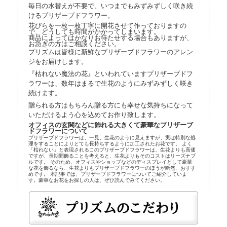
毎日の水替えが不要で、いつまでもみずみずしく咲き続
けるプリザーブドフラワー。
花びらを一枚一枚丁寧に開花させて作っておりますの
で、どうしても時間がかかってしまいます。
商品によってはかなりお待たせする場合もありますが、
お急ぎの方はご相談ください。
プリズムは皆様に新鮮なプリザーブドフラワーのアレン
ジをお届けします。
『枯れない魔法の花』といわれていますプリザーブドフ
ラワーは、数年はまるで生花のようにみずみずしく咲き
続けます。
贈られる方はもちろん贈る方にも幸せな気持ちになって
いただけるよう心を込めてお作り致します。
オフィスの玄関などに飾れる大きくて豪華なプリザーブ
ドフラワーについて
プリザーブドフラワーは、一見、生花のように見えますが、実は特別な処
理をすることによりとても長持ちするように加工されたお花です。 よく
「枯れない」と表現されるこのプリザーブドフラワーは、生花よりも高価
ですが、長期間飾ることを考えると、生花よりもそのコストはリーズナブ
ルです。 そのため、オフィスやショップなどのディスプレイとして豪華
な花を飾るなら、生花よりもプリザーブドフラワーのほうが断然、おすす
めです。 本記事では、プリザーブドフラワーについてご紹介していま
す。豪華なお花をお探しの人は、ぜひ読んでみてください。
プリザーブドフラワーとほかの花の比較
プリザーブドフラワーは、近年、生花店の店頭にも並べられているので、
よく知らなくても目にしている人は多いかもしれません。まずはプリザー
ブドフラワーとほかの花とを比較してみましょう。
プリザーブドフラワー