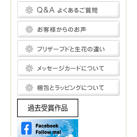
プリザーブドフラワーは、一見、生花のように見える、人工的に加工され
た花です。特殊な薬剤を用いて生花を脱水、脱色。さらに長期間保存する
ための作業も施されます。
プリザーブドフラワーは染色も可能です。そのため、生花にはありえない
カラーの花を作り出すことだってできます。
プリザーブドフラワーは、「枯れることがない」「永遠」などと表現され
ることがあります。もちろん、長期間鑑賞できるように加工が施されてい
るのですが、メンテナンスフリーというわけではありません。
温度と湿度に対してはデリケートで、これらについてはしっかり管理しな
いと、ヒビや色あせなどの発生を招きます。しかし、エアコンをつけっぱ
なしにして完全管理する必要はなく、気にしてあげる程度で十分です。
プリザーブドフラワーにとって最適な温度は18～25℃程度、湿度は30～
50％程度です。プリザーブドフラワーは基本的に「花」を加工したもの
で、茎は後付けになります。そのため、小さなお供え花から豪華なディス
プレイまで、さまざまな用途で使えます。
生花
生花は、文字どおり、生きたお花です。生花にも種類がありますが、プリ
ザーブドフラワーと比較するとなると「切り花」になるでしょう。生花の
魅力は、やはりその生命感です。
花屋に行けばすぐに手に入れられるので、この点に関しては、ほかの花よ
りも優れているといえるでしょう。 ただし生花は、生きているがゆえ
に、一生懸命世話をしてあげないとすぐに元気を失ってしまいます。
元々、寿命が短いということもあり、一生懸命手をかけても、多くの場
合、1～2週間で寿命を迎えてしまうことは生花の宿命ではありますが、
飾ることを考えるとデメリットだといえるでしょう。 生花は豪華なディ
スプレイとして使われることもありますが、お花の種類によってはとても
高価で、また、当然ながら長期間飾ることはできません。
造花
造花は、実在するお花をモチーフにして作られる人工的なお花です。人工
的に作り出すという点ではプリザーブドフラワーと同じですが、プリザー
ブドフラワーが原材料に生花を使うのに対し、造花は化学繊維やワイヤー
などを使いますので、まったく性質が異なります。
インテリアやフラワーアレンジメントにもよく利用されており、高いクオ
リティを持つ造花は、値段も高い代わりに驚くほど繊細です。それでも、
ルックスや質感については、やはりほかの花と比較するものではありませ
ん。 もちろん、何も手をかけなくても美しさを保ってくれるということ