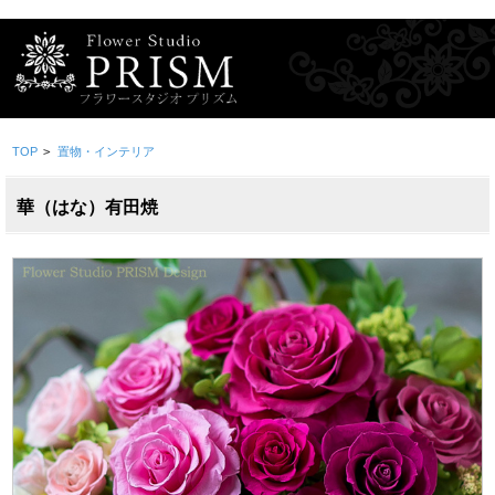
TOP
>
置物・インテリア
華（はな）有田焼