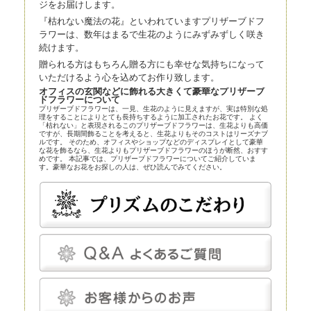
ジをお届けします。
『枯れない魔法の花』といわれていますプリザーブドフ
ラワーは、数年はまるで生花のようにみずみずしく咲き
続けます。
贈られる方はもちろん贈る方にも幸せな気持ちになって
いただけるよう心を込めてお作り致します。
オフィスの玄関などに飾れる大きくて豪華なプリザーブ
ドフラワーについて
プリザーブドフラワーは、一見、生花のように見えますが、実は特別な処
理をすることによりとても長持ちするように加工されたお花です。 よく
「枯れない」と表現されるこのプリザーブドフラワーは、生花よりも高価
ですが、長期間飾ることを考えると、生花よりもそのコストはリーズナブ
ルです。 そのため、オフィスやショップなどのディスプレイとして豪華
な花を飾るなら、生花よりもプリザーブドフラワーのほうが断然、おすす
めです。 本記事では、プリザーブドフラワーについてご紹介していま
す。豪華なお花をお探しの人は、ぜひ読んでみてください。
プリザーブドフラワーとほかの花の比較
プリザーブドフラワーは、近年、生花店の店頭にも並べられているので、
よく知らなくても目にしている人は多いかもしれません。まずはプリザー
ブドフラワーとほかの花とを比較してみましょう。
プリザーブドフラワー
プリザーブドフラワーは、一見、生花のように見える、人工的に加工され
た花です。特殊な薬剤を用いて生花を脱水、脱色。さらに長期間保存する
ための作業も施されます。
プリザーブドフラワーは染色も可能です。そのため、生花にはありえない
カラーの花を作り出すことだってできます。
プリザーブドフラワーは、「枯れることがない」「永遠」などと表現され
ることがあります。もちろん、長期間鑑賞できるように加工が施されてい
るのですが、メンテナンスフリーというわけではありません。
温度と湿度に対してはデリケートで、これらについてはしっかり管理しな
いと、ヒビや色あせなどの発生を招きます。しかし、エアコンをつけっぱ