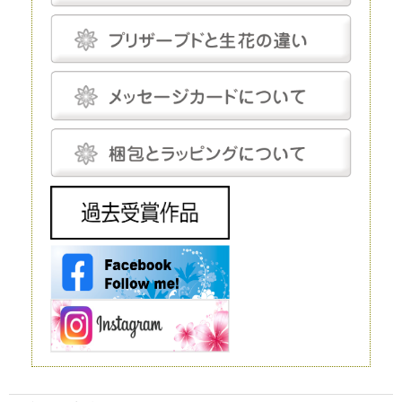
なしにして完全管理する必要はなく、気にしてあげる程度で十分です。
プリザーブドフラワーにとって最適な温度は18～25℃程度、湿度は30～
50％程度です。プリザーブドフラワーは基本的に「花」を加工したもの
で、茎は後付けになります。そのため、小さなお供え花から豪華なディス
プレイまで、さまざまな用途で使えます。
生花
生花は、文字どおり、生きたお花です。生花にも種類がありますが、プリ
ザーブドフラワーと比較するとなると「切り花」になるでしょう。生花の
魅力は、やはりその生命感です。
花屋に行けばすぐに手に入れられるので、この点に関しては、ほかの花よ
りも優れているといえるでしょう。 ただし生花は、生きているがゆえ
に、一生懸命世話をしてあげないとすぐに元気を失ってしまいます。
元々、寿命が短いということもあり、一生懸命手をかけても、多くの場
合、1～2週間で寿命を迎えてしまうことは生花の宿命ではありますが、
飾ることを考えるとデメリットだといえるでしょう。 生花は豪華なディ
スプレイとして使われることもありますが、お花の種類によってはとても
高価で、また、当然ながら長期間飾ることはできません。
造花
造花は、実在するお花をモチーフにして作られる人工的なお花です。人工
的に作り出すという点ではプリザーブドフラワーと同じですが、プリザー
ブドフラワーが原材料に生花を使うのに対し、造花は化学繊維やワイヤー
などを使いますので、まったく性質が異なります。
インテリアやフラワーアレンジメントにもよく利用されており、高いクオ
リティを持つ造花は、値段も高い代わりに驚くほど繊細です。それでも、
ルックスや質感については、やはりほかの花と比較するものではありませ
ん。 もちろん、何も手をかけなくても美しさを保ってくれるということ
は、この造花の大きなメリットだといえるでしょう。
ドライフラワー
ドライフラワーは、プリザーブドフラワー同様、生花から作られるお花で
す。文字どおり、生花を乾燥させたものがドライフラワーです。水分を抜
くことで長期間の保存が可能になります。
ただ、乾燥させるとどうしても生花が持っている生き生きとした色合いが
失われてしまいます。本来のカラーよりもやや霞んだように見えてしまう
ことは、このドライフラワーの弱点だといえるでしょう。