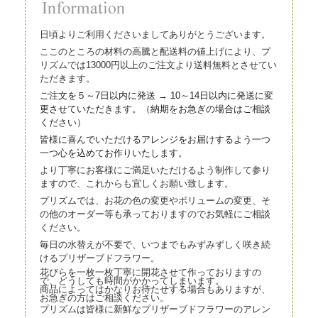
日頃よりご利用くださいましてありがとうございます。
ここのところの材料の高騰と配送料の値上げにより、プ
リズムでは13000円以上のご注文より送料無料とさせてい
ただきます。
ご注文を５～7日以内に発送 → 10～14日以内に発送に変
更させていただきます。（
納期をお急ぎの場合はご相談
ください）
皆様に喜んでいただけるアレンジをお届けするよう一つ
一つ心を込
めてお作りいたします。
より丁寧にお客様にご満足いただけるよう制作して参り
ますので、これからも宜しくお願い致します。
プリズムでは、お花の色の変更やボリュームの変更、そ
の他のオーダー等も承っておりますのでお気軽にご相談
ください。
毎日の水替えが不要で、いつまでもみずみずしく咲き続
けるプリザーブドフラワー。
花びらを一枚一枚丁寧に開花させて作っておりますの
で、どうしても時間がかかってしまいます。
商品によってはかなりお待たせする場合もありますが、
お急ぎの方はご相談ください。
プリズムは皆様に新鮮なプリザーブドフラワーのアレン